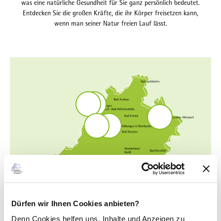
was eine natürliche Gesundheit für Sie ganz persönlich bedeutet.
Entdecken Sie die großen Kräfte, die ihr Körper freisetzen kann,
wenn man seiner Natur freien Lauf lässt.
V
P
i
o
S
t
w
a
F
H
a
e
l
i
i
l
r
z
t
e
-
y
i
i
r
u
o
g
m
.
n
u
e
A
U
d
r
K
l
n
G
s
U
l
d
e
e
R
t
j
n
l
w
a
e
u
f
Dürfen wir Ihnen Cookies anbieten?
o
g
t
s
c
z
s
Denn Cookies helfen uns
, Inhalte und Anzeigen zu