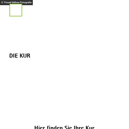
Z
© Fouad Vollmer Fotografie
u
Suche
m
I
n
h
a
l
t
DIE KUR
Hier finden Sie Ihre Kur