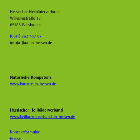
Hessischer Heilbäderverband
Wilhelmstraße 18
65185 Wiesbaden
(0611) 262 487 87
info(at)kur-in-hessen.de
F
I
Y
a
n
o
c
s
u
Natürliche Kompetenz
e
t
t
www.kurorte-in-hessen.de
b
a
u
o
g
b
o
r
e
k
a
Hessischer Heilbäderverband
m
www.heilbaederverband-in-hessen.de
Kontaktformular
Presse