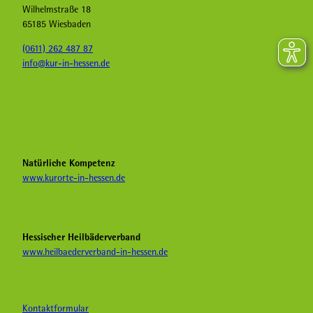
Wilhelmstraße 18
65185 Wiesbaden
(0611) 262 487 87
info@kur-in-hessen.de
F
I
Y
a
n
o
c
s
u
e
t
T
b
a
u
Natürliche Kompetenz
o
g
b
www.kurorte-in-hessen.de
o
r
e
k
a
H
K
m
e
u
K
i
Hessischer Heilbäderverband
r
u
l
www.heilbaederverband-in-hessen.de
i
r
b
n
i
ä
H
n
d
e
H
e
Kontaktformular