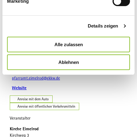
Marketing
u
Sehenswertes
n
g
Details zeigen
s
a
Veranstaltungsort
u
Alle zulassen
Kirche Eimelrod
s
Kirchweg 3
w
34508
Willingen (Upland)
- Eimelrod
Ablehnen
a
+49 5632 / 5356
h
l
pfarramt.eimelrod@ekkw.de
Website
Anreise mit dem Auto
Anreise mit öffentlichen Verkehrsmitteln
Veranstalter
Kirche Eimelrod
Kirchweg 3