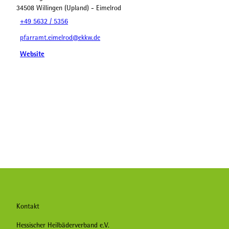
34508
Willingen (Upland)
- Eimelrod
+49 5632 / 5356
pfarramt.eimelrod@ekkw.de
Website
Kontakt
Hessischer Heilbäderverband e.V.