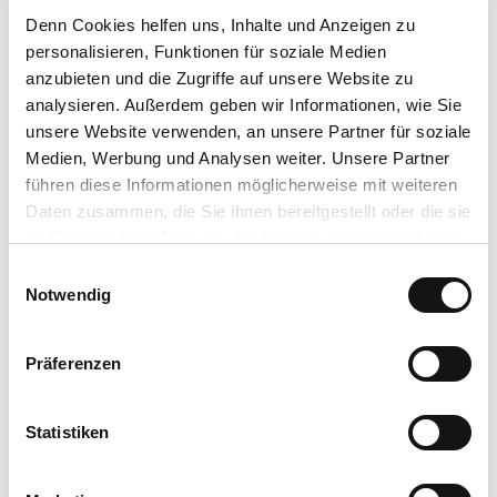
Organisation
Denn Cookies helfen uns
, Inhalte und Anzeigen zu
personalisieren, Funktionen für soziale Medien
Tourist-Information Willingen
anzubieten und die Zugriffe auf unsere Website zu
analysieren. Außerdem geben wir Informationen, wie Sie
Lizenz (Stammdaten)
unsere Website verwenden, an unsere Partner für soziale
Tourist-Information Willingen
Medien, Werbung und Analysen weiter. Unsere Partner
führen diese Informationen möglicherweise mit weiteren
Daten zusammen, die Sie ihnen bereitgestellt oder die sie
im Rahmen Ihrer Nutzung der Dienste gesammelt haben.
E
Datenschutzerklärung
Notwendig
i
Impressum
n
In der Nähe
Auf der Karte anschauen
w
Präferenzen
i
l
Veranstaltung
l
Statistiken
i
Essen & Trinken
g