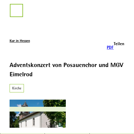
Z
u
Suche
m
I
n
h
a
Kur in Hessen
Teilen
l
PDF
t
Adventskonzert von Posauenchor und MGV
Eimelrod
Kirche
© Kai Uwe Schroeter |
CC-BY-SA