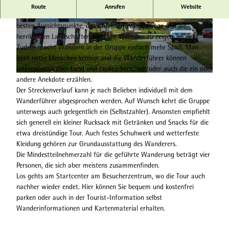
Beliebte ganzjährige Veranstaltung mit Wanderführer
Route
Anrufen
Website
Unsere ortskundigen Wanderführer freuen sich darauf, Ihnen die
besten Aussichtspunkte, die schönsten Wanderwege und die
© Tourist-Information Willingen, David Heise |
© (c) Klaus-Peter Kappest, Germany |
CC-BY-SA
CC-BY-SA
herrlichsten Landschaften rund um Willingen zu zeigen.
Zudem macht Wandern in der Gruppe einfach mehr Spaß. Man
lernt nette Menschen kennen und die Wanderführer können
Interessantes über Land und Leuten berichten oder auch die ein oder
© Y-Site |
CC-BY-SA
andere Anekdote erzählen.
Der Streckenverlauf kann je nach Belieben individuell mit dem
Wanderführer abgesprochen werden. Auf Wunsch kehrt die Gruppe
unterwegs auch gelegentlich ein (Selbstzahler). Ansonsten empfiehlt
sich generell ein kleiner Rucksack mit Getränken und Snacks für die
etwa dreistündige Tour. Auch festes Schuhwerk und wetterfeste
Kleidung gehören zur Grundausstattung des Wanderers.
Die Mindestteilnehmerzahl für die geführte Wanderung beträgt vier
Personen, die sich aber meistens zusammenfinden.
Los gehts am Startcenter am Besucherzentrum, wo die Tour auch
nachher wieder endet. Hier können Sie bequem und kostenfrei
parken oder auch in der Tourist-Information selbst
Wanderinformationen und Kartenmaterial erhalten.