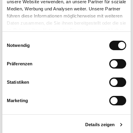
unsere Website verwenden, an unsere Partner für soziale
Autor:in
Medien, Werbung und Analysen weiter. Unsere Partner
führen diese Informationen möglicherweise mit weiteren
Tourist-Information Willingen
Daten zusammen, die Sie ihnen bereitgestellt oder die sie
im Rahmen Ihrer Nutzung der Dienste gesammelt haben.
Organisation
E
Tourist-Information Willingen
Datenschutzerklärung
Notwendig
i
Impressum
n
Lizenz (Stammdaten)
w
Präferenzen
Tourist-Information Willingen
i
l
l
Statistiken
i
g
Marketing
u
Dieser Seiteninhalt wurde teilweise oder vollständig durch KI
n
optimiert oder erstellt.
g
Details zeigen
s
a