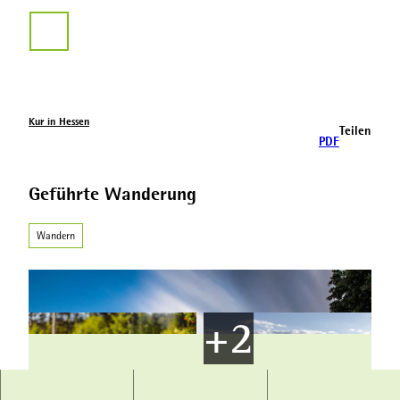
Z
u
Suche
m
I
n
h
a
Kur in Hessen
Teilen
l
PDF
t
Geführte Wanderung
Wandern