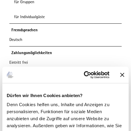
für Gruppen
für Individualgäste
Fremdsprachen
Deutsch
Zahlungsmöglichkeiten
Eintritt frei
Anreise & Parken
Mit dem Auto über die B251
ÖPNV: Bus/Bahn bis Bahnhof Willingen, weiter mit Bus oder
Dürfen wir Ihnen Cookies anbieten?
Anrufsammeltaxi (diverse Haltestellen in allen Ortsteilen)
https://www.willingen.de/anreise
Denn Cookies helfen uns
, Inhalte und Anzeigen zu
personalisieren, Funktionen für soziale Medien
Preisinformationen
anzubieten und die Zugriffe auf unsere Website zu
analysieren. Außerdem geben wir Informationen, wie Sie
Kostenlos