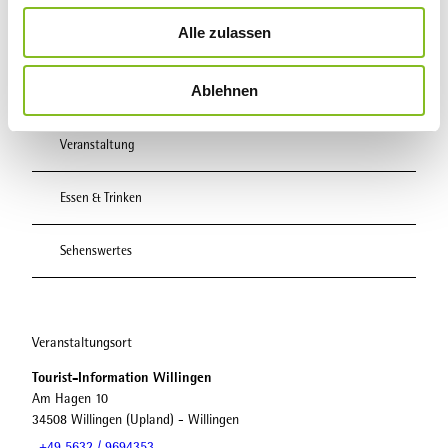
u
Alle zulassen
s
In der Nähe
w
Auf der Karte anschauen
Ablehnen
a
h
l
Veranstaltung
Essen & Trinken
Sehenswertes
Veranstaltungsort
Tourist-Information Willingen
Am Hagen 10
34508
Willingen (Upland)
- Willingen
+49 5632 / 9694353