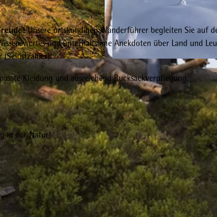
reude!
Unsere ortskundigen Wanderführer begleiten Sie auf d
issenswertes und unterhaltsame Anekdoten über Land und Leu
r
(Selbstzahler).
© Kurbetrieb Willingen , Uwe Leipold |
CC-BY-SA
passte Kleidung und ausreichend Rucksackverpflegung.
g in der Natur!