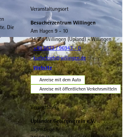
Veranstaltungsort
en
Besucherzentrum Willingen
te. Die
Am Hagen 9 - 10
34508
Willingen (Upland)
- Willingen
+49 5632 / 96943 - 0
kurbetrieb@willingen.de
Website
Anreise mit dem Auto
Anreise mit öffentlichen Verkehrsmitteln
Veranstalter
Upländer Gebirgsverein e.V.
Jägerstiege 5