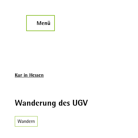
Z
u
m
Menü
Suche
I
n
h
a
l
t
Kur in Hessen
Wanderung des UGV
Wandern