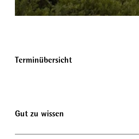
© (c) Klaus-Peter Kappest, Germany |
CC-BY-SA
Terminübersicht
Gut zu wissen