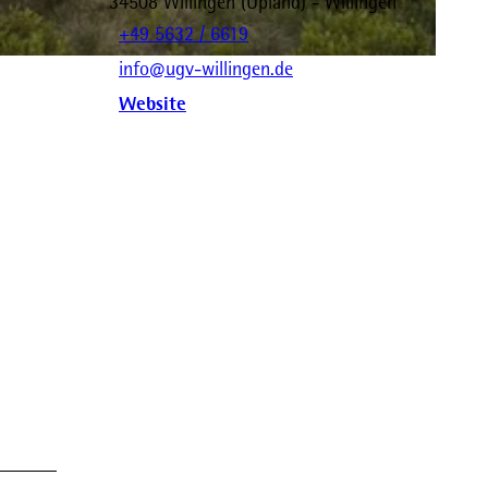
34508
Willingen (Upland)
- Willingen
+49 5632 / 6619
info@ugv-willingen.de
Website