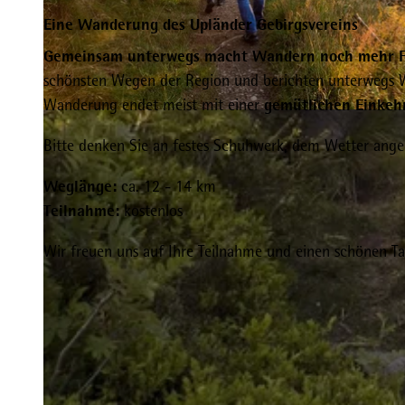
Eine Wanderung des Upländer Gebirgsvereins
Gemeinsam unterwegs macht Wandern noch mehr F
schönsten Wegen der Region und berichten unterwegs W
gemütlichen Einkeh
Wanderung endet meist mit einer
© Katharina Schwake-Drucks, Rothaarsteigverein e.V. / Klaus-Peter Kappest |
CC-BY-SA
Bitte denken Sie an festes Schuhwerk, dem Wetter ange
Weglänge:
ca. 12 - 14 km
Teilnahme:
kostenlos
Wir freuen uns auf Ihre Teilnahme und einen schönen Ta