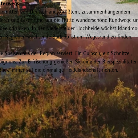
nterwegs.
Lage inmitten von Deutschlands größtem, zusammenhängendem
derer und Biker rund um die Hütte wunderschöne Rundwege u
 beeindrucken. In der Niedersfelder Hochheide wächst Islandmo
chen Regionen wachsende Bärlapp ist am Wegesrand zu finden.
© Sebastian Noack Hochheide Hütte Niedersfeld |
CC-
Speisen aus der Region serviert. Ein Gulasch, ein Schnitzel,
gnons. Zur Erfrischung genießen Sie eine der Bierspezialitäte
ick immer auf die einmalige Heidelandschaft richten.