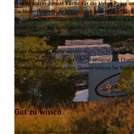
Frische und regionale Küche für die kleine Pause u
Die Niedersfelder Hütte befindet sich in einmaliger 
Hochheidegebiet. Mitten im Hochsauerland finden Wan
lassen sich von der außergewöhnlichen Flora und Fauna
neben Rentierflechte und auch der sonst nur in arktis
© Sebastian Noack Hochheide Hütte Niedersfeld |
CC-BY-SA
In der Hochheide-Hütte werden Ihnen frische und deftige 
Pfannengyros mit Krautsalat oder Wildragout mit Champi
Süßes wie Omas Landkuchen. Derweil können Sie Ihren Bl
Gut zu wissen