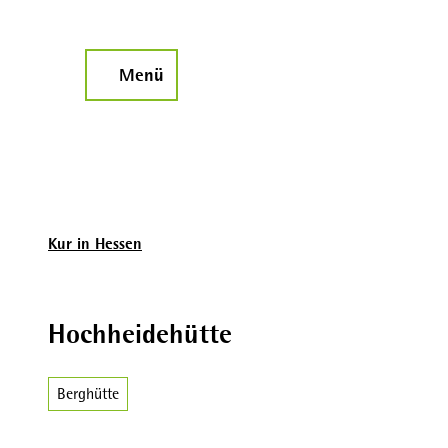
Z
u
m
Menü
Suche
I
n
h
a
l
t
Kur in Hessen
Hochheidehütte
Berghütte