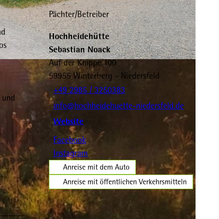
Pächter/Betreiber
nd
Hochheidehütte
os
Sebastian Noack
Auf der Knippe 100
BY-SA
59955
Winterberg
- Niedersfeld
+49 2985 / 3250383
n und
info@hochheidehuette-niedersfeld.de
Website
Facebook
Instagram
Anreise mit dem Auto
Anreise mit öffentlichen Verkehrsmitteln