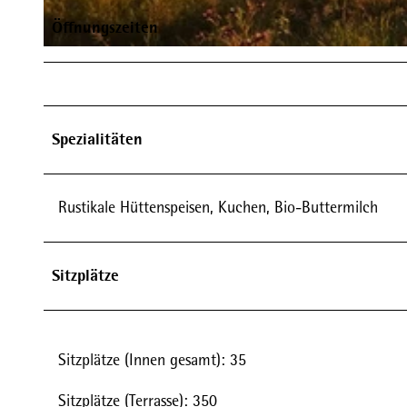
Öffnungszeiten
© Sebastian Noack Hochheide Hütte Niedersfeld |
CC-BY-SA
Spezialitäten
Rustikale Hüttenspeisen, Kuchen, Bio-Buttermilch
Sitzplätze
Sitzplätze (Innen gesamt): 35
Sitzplätze (Terrasse): 350