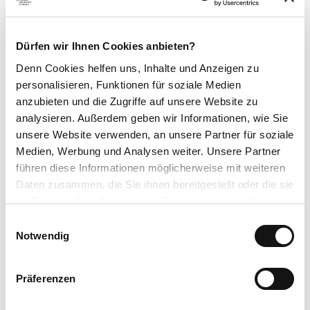
ÖPNV: Bus/Bahn bis Bahnhof Willingen, weiter mit Bus oder
Anrufsammeltaxi (diverse Haltestellen in allen Ortsteilen)
https://www.willingen.de/anreise
Dürfen wir Ihnen Cookies anbieten?
Social Media
Denn Cookies helfen uns
, Inhalte und Anzeigen zu
personalisieren, Funktionen für soziale Medien
Facebook
anzubieten und die Zugriffe auf unsere Website zu
Instagram
analysieren. Außerdem geben wir Informationen, wie Sie
Weitere Infos
unsere Website verwenden, an unsere Partner für soziale
Medien, Werbung und Analysen weiter. Unsere Partner
Sky Bundesliga - alle Spiele
führen diese Informationen möglicherweise mit weiteren
Daten zusammen, die Sie ihnen bereitgestellt oder die sie
Autor:in
im Rahmen Ihrer Nutzung der Dienste gesammelt haben.
Tourist-Information Willingen
E
Datenschutzerklärung
Notwendig
i
Organisation
Impressum
n
Tourist-Information Willingen
w
Präferenzen
i
Lizenz (Stammdaten)
l