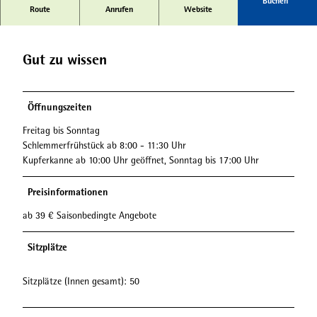
a
Buchen
Sonnenterrasse
Route
Anrufen
Website
t
z
h
Gut zu wissen
a
l
t
e
Öffnungszeiten
r
Freitag bis Sonntag
.
Schlemmerfrühstück ab 8:00 - 11:30 Uhr
j
Kupferkanne ab 10:00 Uhr geöffnet, Sonntag bis 17:00 Uhr
p
g
Preisinformationen
ab 39 € Saisonbedingte Angebote
Sitzplätze
Sitzplätze (Innen gesamt): 50