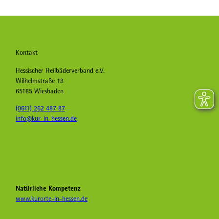
Kontakt
Hessischer Heilbäderverband e.V.
Wilhelmstraße 18
65185 Wiesbaden
(0611) 262 487 87
info@kur-in-hessen.de
F
I
Y
a
n
o
c
s
u
e
t
T
b
a
u
Natürliche Kompetenz
o
g
b
www.kurorte-in-hessen.de
o
r
e
k
a
H