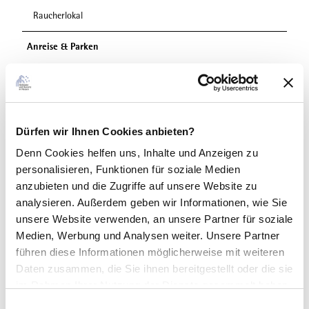
Raucherlokal
Anreise & Parken
Mit dem Auto über die B251
ÖPNV: Bus/Bahn bis Bahnhof Willingen, weiter mit Bus oder
Anrufsammeltaxi (diverse Haltestellen in allen Ortsteilen)
https://www.willingen.de/anreise
Dürfen wir Ihnen Cookies anbieten?
Weitere Infos
Denn Cookies helfen uns
, Inhalte und Anzeigen zu
Unsere Spezialitäten:
personalisieren, Funktionen für soziale Medien
Gaffel Kölsch
anzubieten und die Zugriffe auf unsere Website zu
Apfelwein (sehr beliebt!)
analysieren. Außerdem geben wir Informationen, wie Sie
Túnel De Mallorca (spanischer Kräuterlikör)
unsere Website verwenden, an unsere Partner für soziale
Caramel Vodka
Medien, Werbung und Analysen weiter. Unsere Partner
führen diese Informationen möglicherweise mit weiteren
Autor:in
Daten zusammen, die Sie ihnen bereitgestellt oder die sie
Tourist-Information Willingen
im Rahmen Ihrer Nutzung der Dienste gesammelt haben.
E