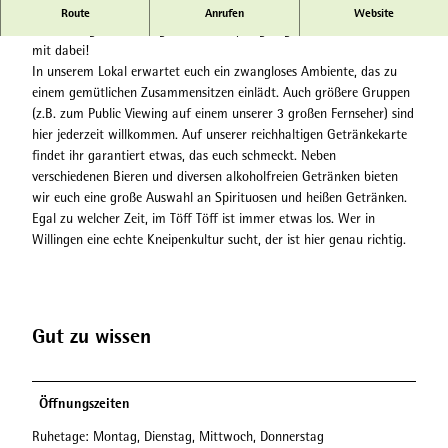
a
Karin’s Partykneipe
Route
Anrufen
Website
t
Von Freitag bis Sonntag ist hier Party angesagt und Karin ist immer
z
mit dabei!
h
In unserem Lokal erwartet euch ein zwangloses Ambiente, das zu
a
einem gemütlichen Zusammensitzen einlädt. Auch größere Gruppen
l
(z.B. zum Public Viewing auf einem unserer 3 großen Fernseher) sind
t
hier jederzeit willkommen. Auf unserer reichhaltigen Getränkekarte
e
findet ihr garantiert etwas, das euch schmeckt. Neben
r
verschiedenen Bieren und diversen alkoholfreien Getränken bieten
.
wir euch eine große Auswahl an Spirituosen und heißen Getränken.
j
Egal zu welcher Zeit, im Töff Töff ist immer etwas los. Wer in
p
Willingen eine echte Kneipenkultur sucht, der ist hier genau richtig.
g
Gut zu wissen
Öffnungszeiten
Ruhetage: Montag, Dienstag, Mittwoch, Donnerstag