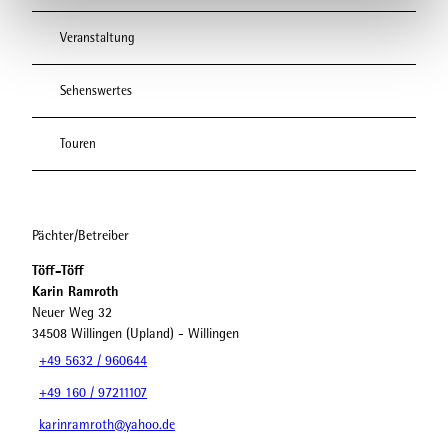
l
Veranstaltung
Sehenswertes
Touren
Pächter/Betreiber
Töff-Töff
Karin Ramroth
Neuer Weg 32
34508
Willingen (Upland)
- Willingen
+49 5632 / 960644
+49 160 / 97211107
karinramroth@yahoo.de