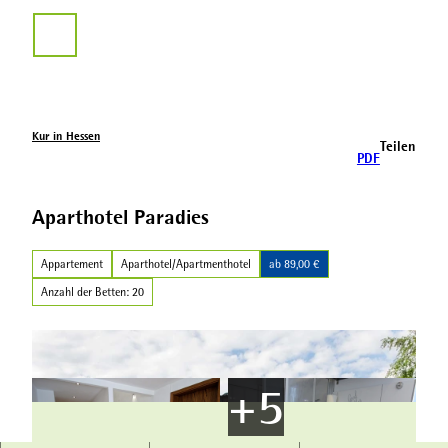
Z
u
Suche
m
I
n
h
a
Kur in Hessen
Teilen
l
PDF
t
Aparthotel Paradies
Appartement
Aparthotel/Apartmenthotel
ab 89,00 €
Anzahl der Betten: 20