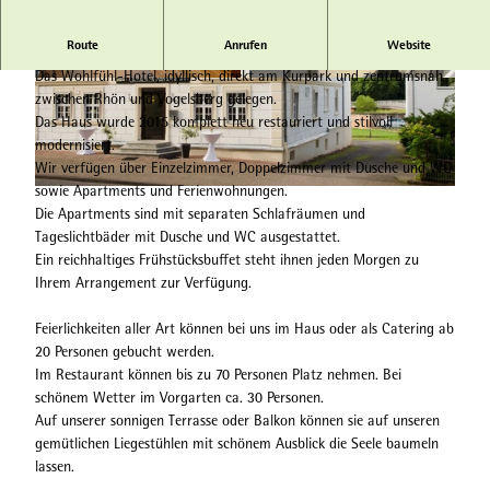
Route
Anrufen
Website
Aparthotel Paradies
Das Wohlfühl-Hotel, idyllisch, direkt am Kurpark und zentrumsnah
P
© MAXIMILIAN PAPPERT
zwischen Rhön und Vogelsberg gelegen.
a
Das Haus wurde 2015 komplett neu restauriert und stilvoll
r
modernisiert.
a
Wir verfügen über Einzelzimmer, Doppelzimmer mit Dusche und WC
d
sowie Apartments und Ferienwohnungen.
A
i
Die Apartments sind mit separaten Schlafräumen und
u
e
Tageslichtbäder mit Dusche und WC ausgestattet.
ß
s
Ein reichhaltiges Frühstücksbuffet steht ihnen jeden Morgen zu
e
_
Ihrem Arrangement zur Verfügung.
n
B
a
a
Feierlichkeiten aller Art können bei uns im Haus oder als Catering ab
n
d
20 Personen gebucht werden.
s
e
Im Restaurant können bis zu 70 Personen Platz nehmen. Bei
i
z
schönem Wetter im Vorgarten ca. 30 Personen.
c
i
Auf unserer sonnigen Terrasse oder Balkon können sie auf unseren
h
m
gemütlichen Liegestühlen mit schönem Ausblick die Seele baumeln
t
m
lassen.
.
e