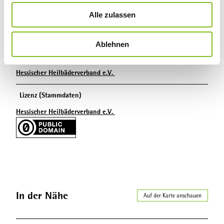
u
Alle zulassen
Autor:in
s
w
Hessischer Heilbäderverband e.V.
Ablehnen
a
Organisation
h
l
Hessischer Heilbäderverband e.V.
Lizenz (Stammdaten)
Hessischer Heilbäderverband e.V.
In der Nähe
Auf der Karte anschauen