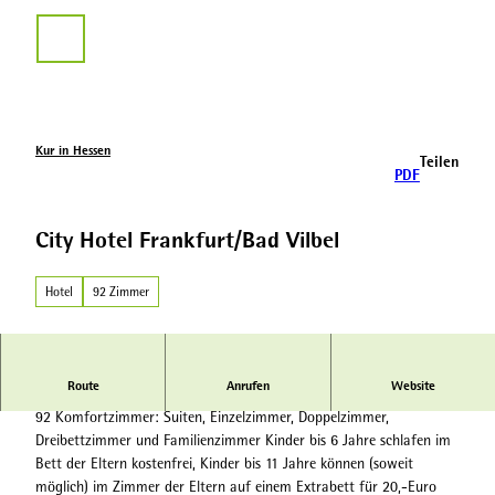
Z
u
Suche
m
I
n
h
a
Kur in Hessen
Teilen
l
PDF
t
City Hotel Frankfurt/Bad Vilbel
Hotel
92 Zimmer
Route
Anrufen
Website
City Hotel Frankfurt/Bad Vilbel
92 Komfortzimmer: Suiten, Einzelzimmer, Doppelzimmer,
Dreibettzimmer und Familienzimmer Kinder bis 6 Jahre schlafen im
Bett der Eltern kostenfrei, Kinder bis 11 Jahre können (soweit
möglich) im Zimmer der Eltern auf einem Extrabett für 20,-Euro