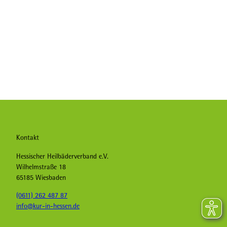
Kontakt
Hessischer Heilbäderverband e.V.
Wilhelmstraße 18
65185 Wiesbaden
(0611) 262 487 87
info@kur-in-hessen.de