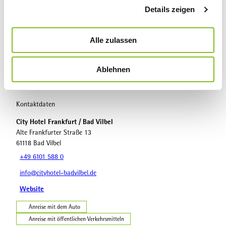
berechnet.
Details zeigen
s
a
Autor:in
u
Alle zulassen
Hessischer Heilbäderverband e.V.
s
w
Organisation
Ablehnen
a
Hessischer Heilbäderverband e.V.
h
l
Kontaktdaten
City Hotel Frankfurt / Bad Vilbel
Alte Frankfurter Straße 13
61118
Bad Vilbel
+49 6101 588 0
info@cityhotel-badvilbel.de
Website
Anreise mit dem Auto
Anreise mit öffentlichen Verkehrsmitteln