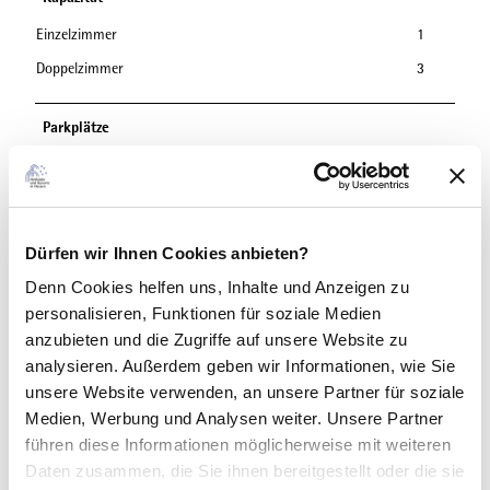
Einzelzimmer
1
Doppelzimmer
3
Parkplätze
Parkplatz
Erreichbarkeit / Lage
Dürfen wir Ihnen Cookies anbieten?
Ortsrand
Denn Cookies helfen uns
, Inhalte und Anzeigen zu
personalisieren, Funktionen für soziale Medien
Sprachkenntnisse
anzubieten und die Zugriffe auf unsere Website zu
Deutsch
analysieren. Außerdem geben wir Informationen, wie Sie
unsere Website verwenden, an unsere Partner für soziale
Ausstattung
Medien, Werbung und Analysen weiter. Unsere Partner
führen diese Informationen möglicherweise mit weiteren
Terrasse
Daten zusammen, die Sie ihnen bereitgestellt oder die sie