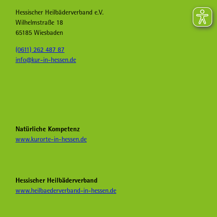
Hessischer Heilbäderverband e.V.
Wilhelmstraße 18
65185 Wiesbaden
(0611) 262 487 87
info@kur-in-hessen.de
F
I
Y
a
n
o
c
s
u
e
t
T
b
a
u
Natürliche Kompetenz
o
g
b
www.kurorte-in-hessen.de
o
r
e
k
a
H
K
m
e
u
K
i
Hessischer Heilbäderverband
r
u
l
www.heilbaederverband-in-hessen.de
i
r
b
n
i
ä
H
n
d