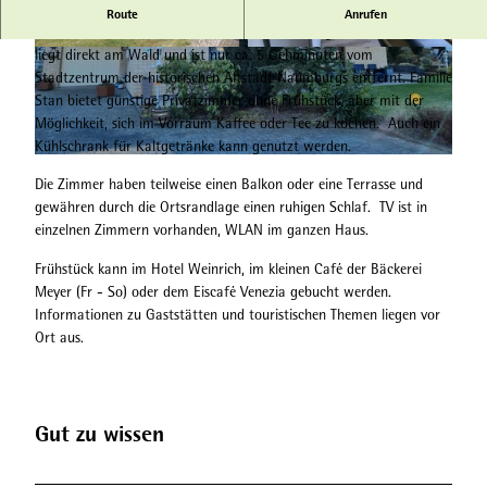
Kleine günstige Unterkunft ohne Frühstück in ruhiger Lage.
Route
Anrufen
Das von einer Garten- und Rasenlandschaft umgebene Gästehaus
liegt direkt am Wald und ist nur ca. 5 Gehminuten vom
© Naturpark Habichtswald, Gertrud Funke |
© Naturpark Habichtswald, Familie Stan |
CC-BY
CC-BY
Stadtzentrum der historischen Altstadt Naumburgs entfernt. Familie
Stan bietet günstige Privatzimmer ohne Frühstück, aber mit der
Möglichkeit, sich im Vorraum Kaffee oder Tee zu kochen. Auch ein
Kühlschrank für Kaltgetränke kann genutzt werden.
© Naturpark Habichtswald, Familie Stan |
CC-BY
Die Zimmer haben teilweise einen Balkon oder eine Terrasse und
gewähren durch die Ortsrandlage einen ruhigen Schlaf. TV ist in
einzelnen Zimmern vorhanden, WLAN im ganzen Haus.
Frühstück kann im Hotel Weinrich, im kleinen Café der Bäckerei
Meyer (Fr - So) oder dem Eiscafé Venezia gebucht werden.
Informationen zu Gaststätten und touristischen Themen liegen vor
Ort aus.
Gut zu wissen