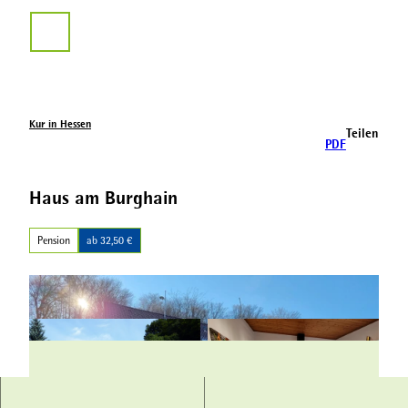
Z
u
Suche
m
I
n
h
a
Kur in Hessen
Teilen
l
PDF
t
Haus am Burghain
Pension
ab 32,50 €