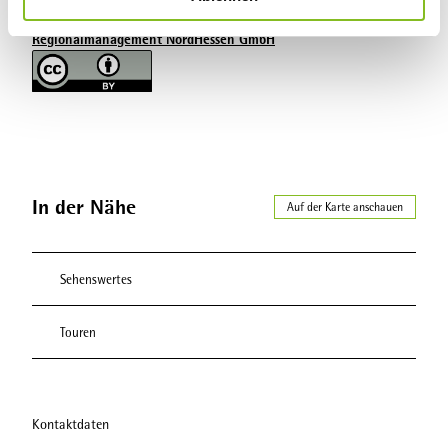
Lizenz (Stammdaten)
h
Regionalmanagement NordHessen GmbH
l
In der Nähe
Auf der Karte anschauen
Sehenswertes
Touren
Kontaktdaten