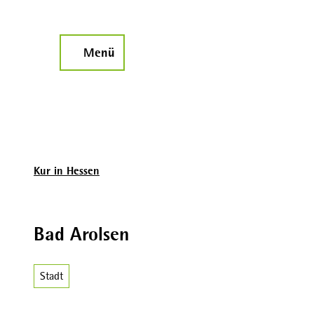
Z
u
m
Menü
Suche
I
n
h
a
l
t
Kur in Hessen
Bad Arolsen
Stadt