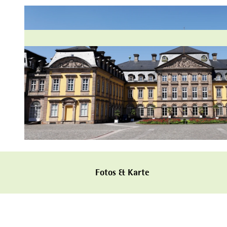
© Hessischer Heilbäderverband, Heiko Rhode |
CC-BY-SA
Fotos & Karte