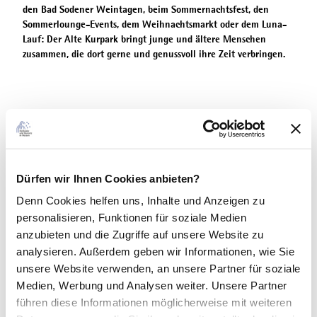
den Bad Sodener Weintagen, beim Sommernachtsfest, den
Sommerlounge-Events, dem Weihnachtsmarkt oder dem Luna-
Lauf: Der Alte Kurpark bringt junge und ältere Menschen
zusammen, die dort gerne und genussvoll ihre Zeit verbringen.
Gut zu wissen
Zahlungsmöglichkeiten
Dürfen wir Ihnen Cookies anbieten?
Eintritt frei
Denn Cookies helfen uns
, Inhalte und Anzeigen zu
personalisieren, Funktionen für soziale Medien
Kontaktdaten
anzubieten und die Zugriffe auf unsere Website zu
Stadt Bad Soden am Taunus
analysieren. Außerdem geben wir Informationen, wie Sie
unsere Website verwenden, an unsere Partner für soziale
Lizenz (Stammdaten)
Medien, Werbung und Analysen weiter. Unsere Partner
Hessischer Heilbäderverband e.V.
führen diese Informationen möglicherweise mit weiteren