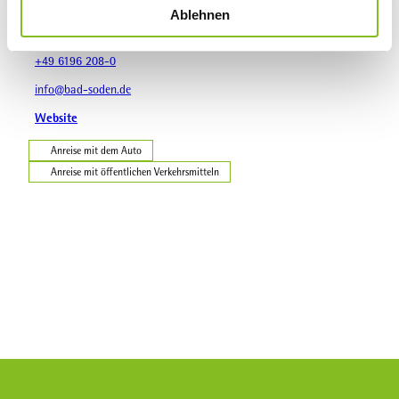
Ablehnen
a
Königsteiner Straße 86
h
65812
Bad Soden am Taunus
l
+49 6196 208-0
info@bad-soden.de
Website
Anreise mit dem Auto
Anreise mit öffentlichen Verkehrsmitteln