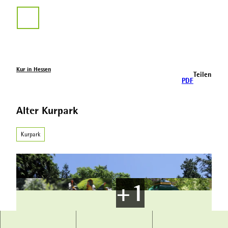
Z
u
Suche
m
I
n
h
a
Kur in Hessen
Teilen
l
PDF
t
Alter Kurpark
Kurpark