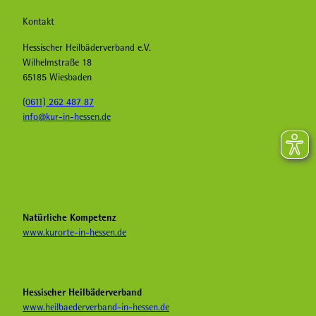
Kontakt
Hessischer Heilbäderverband e.V.
Wilhelmstraße 18
65185 Wiesbaden
(0611) 262 487 87
info@kur-in-hessen.de
F
I
Y
a
n
o
c
s
u
e
t
T
b
a
u
Natürliche Kompetenz
o
g
b
www.kurorte-in-hessen.de
o
r
e
k
a
H
K
m
e
u
K
i
Hessischer Heilbäderverband
r
u
l
www.heilbaederverband-in-hessen.de
i
r
b