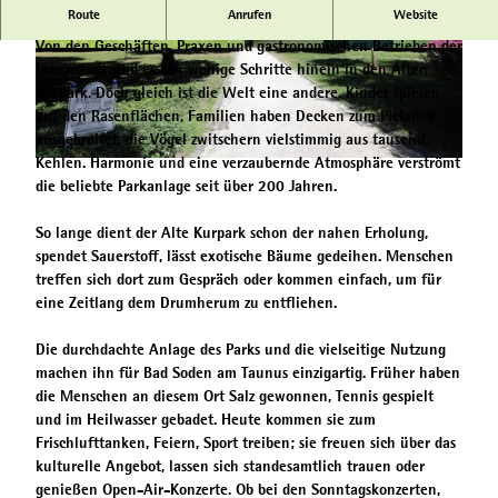
Route
Anrufen
Website
Historische Parkanlage mit altem Baumbestand
Von den Geschäften, Praxen und gastronomischen Betrieben der
© Hessischer Heilbäderverband, Heiko Rhode |
© Hessischer Heilbäderverband, Heiko Rhode |
Innenstadt sind es nur wenige Schritte hinein in den Alten
CC-BY-SA
CC-BY-SA
Kurpark. Doch gleich ist die Welt eine andere. Kinder spielen
auf den Rasenflächen, Familien haben Decken zum Picknick
ausgebreitet, die Vögel zwitschern vielstimmig aus tausend
Kehlen. Harmonie und eine verzaubernde Atmosphäre verströmt
© Hessischer Heilbäderverband, Heiko Rhode |
CC-BY-SA
die beliebte Parkanlage seit über 200 Jahren.
So lange dient der Alte Kurpark schon der nahen Erholung,
spendet Sauerstoff, lässt exotische Bäume gedeihen. Menschen
treffen sich dort zum Gespräch oder kommen einfach, um für
eine Zeitlang dem Drumherum zu entfliehen.
Die durchdachte Anlage des Parks und die vielseitige Nutzung
machen ihn für Bad Soden am Taunus einzigartig. Früher haben
die Menschen an diesem Ort Salz gewonnen, Tennis gespielt
und im Heilwasser gebadet. Heute kommen sie zum
Frischlufttanken, Feiern, Sport treiben; sie freuen sich über das
kulturelle Angebot, lassen sich standesamtlich trauen oder
genießen Open-Air-Konzerte. Ob bei den Sonntagskonzerten,