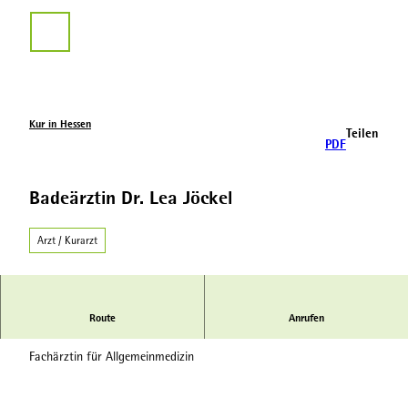
Z
u
Suche
m
I
n
h
a
Kur in Hessen
Teilen
l
PDF
t
Badeärztin Dr. Lea Jöckel
Arzt / Kurarzt
Route
Anrufen
Fachärztin für Allgemeinmedizin