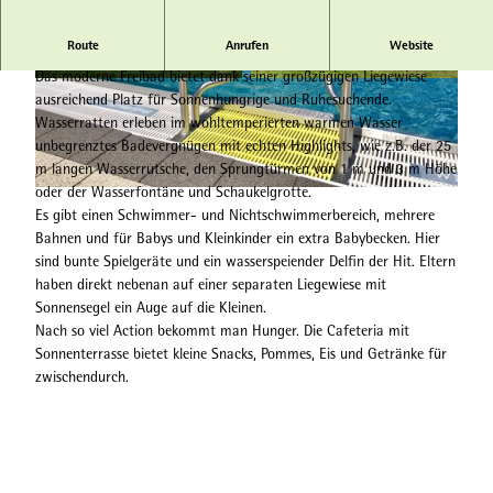
Route
Anrufen
Website
So macht der Sommer Spaß!
Das moderne Freibad bietet dank seiner großzügigen Liegewiese
© Miro Gronau, Tourist-Information Willingen |
© Miro Gronau, Tourist-Information Willingen |
ausreichend Platz für Sonnenhungrige und Ruhesuchende.
CC-BY-SA
CC-BY-SA
Wasserratten erleben im wohltemperierten warmen Wasser
unbegrenztes Badevergnügen mit echten Highlights, wie z.B. der 25
m langen Wasserrutsche, den Sprungtürmen von 1 m und 3 m Höhe
oder der Wasserfontäne und Schaukelgrotte.
© Miro Gronau, Tourist-Information Willingen |
CC-BY-SA
Es gibt einen Schwimmer- und Nichtschwimmerbereich, mehrere
Bahnen und für Babys und Kleinkinder ein extra Babybecken. Hier
sind bunte Spielgeräte und ein wasserspeiender Delfin der Hit. Eltern
haben direkt nebenan auf einer separaten Liegewiese mit
Sonnensegel ein Auge auf die Kleinen.
Nach so viel Action bekommt man Hunger. Die Cafeteria mit
Sonnenterrasse bietet kleine Snacks, Pommes, Eis und Getränke für
zwischendurch.