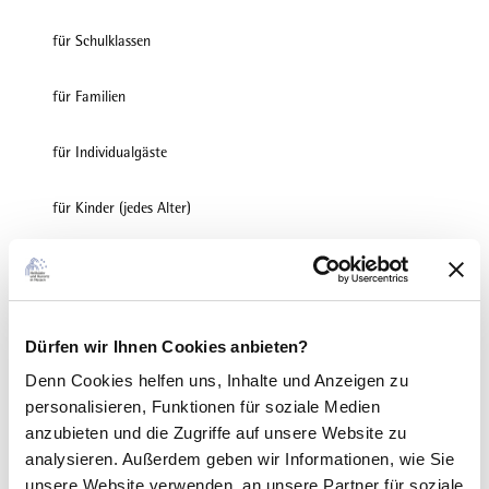
für Schulklassen
für Familien
für Individualgäste
für Kinder (jedes Alter)
für Kinder (0-3 Jahre)
für Kinder (3-6 Jahre)
Dürfen wir Ihnen Cookies anbieten?
für Kinder (6-10 Jahre)
Denn Cookies helfen uns
, Inhalte und Anzeigen zu
personalisieren, Funktionen für soziale Medien
für Kinder (ab 10 Jahre)
anzubieten und die Zugriffe auf unsere Website zu
analysieren. Außerdem geben wir Informationen, wie Sie
Fremdsprachen
unsere Website verwenden, an unsere Partner für soziale