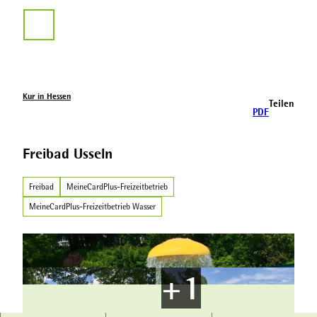
Z
u
Suche
m
I
n
h
a
Kur in Hessen
Teilen
l
PDF
t
Freibad Usseln
Freibad
MeineCardPlus-Freizeitbetrieb
MeineCardPlus-Freizeitbetrieb Wasser