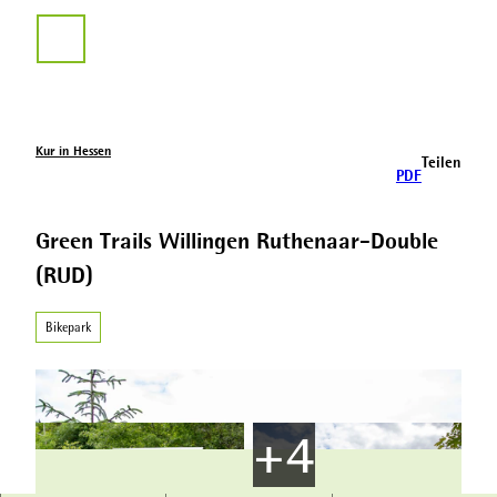
Z
u
Suche
m
I
n
h
a
Kur in Hessen
Teilen
l
PDF
t
Green Trails Willingen Ruthenaar-Double
(RUD)
Bikepark