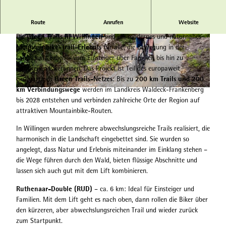
Route
Anrufen
Website
Vielfalt für alle Levels
Green Trails in Willingen
Die
sind ein modernes und naturnahes
© Greentrails |
CC-BY-SA
© MARIUS LAHME |
CC-BY-SA
Mountainbike-Trail-Erlebnis
für alle, die Bewegung in der
Landschaft lieben – vom Einsteiger über Familien bis hin zu
erfahrenen Biker:innen. Das Projekt ist Teil des europaweit
Green Trails-Netzes
200 km Trails und 200
einzigartigen
: Bis zu
km Verbindungswege
werden im Landkreis Waldeck-Frankenberg
© MARIUS LAHME |
CC-BY-SA
bis 2028 entstehen und verbinden zahlreiche Orte der Region auf
attraktiven Mountainbike-Routen.
In Willingen wurden mehrere abwechslungsreiche Trails realisiert, die
harmonisch in die Landschaft eingebettet sind. Sie wurden so
angelegt, dass Natur und Erlebnis miteinander im Einklang stehen –
die Wege führen durch den Wald, bieten flüssige Abschnitte und
lassen sich auch gut mit dem Lift kombinieren.
Ruthenaar-Double (RUD)
– ca. 6 km: Ideal für Einsteiger und
Familien. Mit dem Lift geht es nach oben, dann rollen die Biker über
den kürzeren, aber abwechslungsreichen Trail und wieder zurück
zum Startpunkt.