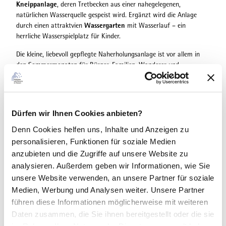
Kneippanlage
, deren Tretbecken aus einer nahegelegenen,
natürlichen Wasserquelle gespeist wird. Ergänzt wird die Anlage
Wassergarten
durch einen attraktvien
mit Wasserlauf – ein
herrliche Wasserspielplatz für Kinder.
Die kleine, liebevoll gepflegte Naherholungsanlage ist vor allem in
den Sommermonaten für Bürger, Familien, Wanderer und
SpessartBiker ein herrlicher Platz zum Innehalten, Erfrischen und
spielerischem Entdecken.
Heimat- und Verkehrsverein Mernes e.V.
Dürfen wir Ihnen Cookies anbieten?
Denn Cookies helfen uns
, Inhalte und Anzeigen zu
personalisieren, Funktionen für soziale Medien
Gut zu wissen
anzubieten und die Zugriffe auf unsere Website zu
analysieren. Außerdem geben wir Informationen, wie Sie
unsere Website verwenden, an unsere Partner für soziale
Kontaktdaten
Medien, Werbung und Analysen weiter. Unsere Partner
führen diese Informationen möglicherweise mit weiteren
Daten zusammen, die Sie ihnen bereitgestellt oder die sie
Kontaktdaten