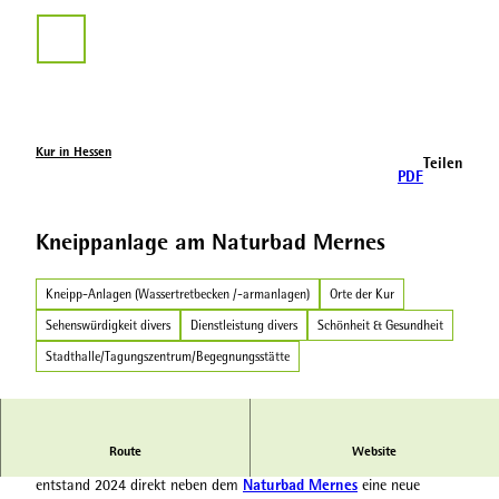
Z
u
Suche
m
I
n
h
a
Kur in Hessen
Teilen
l
PDF
t
Kneippanlage am Naturbad Mernes
Kneipp-Anlagen (Wassertretbecken /-armanlagen)
Orte der Kur
Sehenswürdigkeit divers
Dienstleistung divers
Schönheit & Gesundheit
Stadthalle/Tagungszentrum/Begegnungsstätte
Route
Website
Heimat- und Verkehrsvereins Mernes
Unter der Federführung des
Naturbad Mernes
entstand 2024 direkt neben dem
eine neue