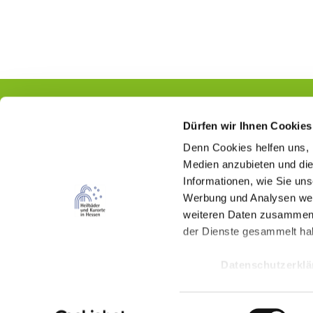
Dürfen wir Ihnen Cookies
Denn Cookies helfen uns
,
Kontakt
Medien anzubieten und die
Informationen, wie Sie un
Hessischer Heilbäderverband e.V.
Werbung und Analysen weit
Wilhelmstraße 18
weiteren Daten zusammen, 
65185 Wiesbaden
der Dienste gesammelt ha
(0611) 262 487 87
Datenschutzerkl
info@kur-in-hessen.de
E