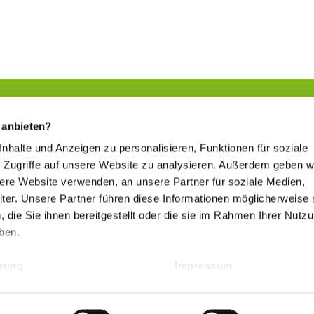
 anbieten?
 Inhalte und Anzeigen zu personalisieren, Funktionen für soziale
Natürliche Kompetenz
 Zugriffe auf unsere Website zu analysieren. Außerdem geben w
www.kurorte-in-hessen.de
sere Website verwenden, an unsere Partner für soziale Medien,
er. Unsere Partner führen diese Informationen möglicherweise 
die Sie ihnen bereitgestellt oder die sie im Rahmen Ihrer Nutz
ben.
Hessischer Heilbäderverband
ärung
Impressum
www.heilbaederverband-in-hessen.de