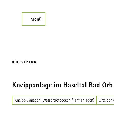
Z
u
m
Menü
Suche
I
n
h
a
l
t
Kur in Hessen
Kneippanlage im Haseltal Bad Orb
Kneipp-Anlagen (Wassertretbecken /-armanlagen)
Orte der 