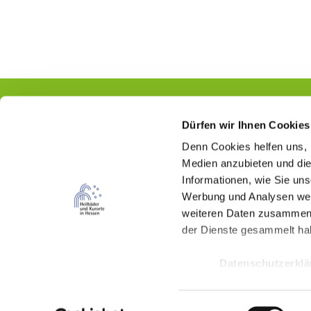
Dürfen wir Ihnen Cookies
Denn Cookies helfen uns
,
Kontakt
Medien anzubieten und die
Informationen, wie Sie un
Hessischer Heilbäderverband e.V.
Werbung und Analysen weit
Wilhelmstraße 18
weiteren Daten zusammen, 
65185 Wiesbaden
der Dienste gesammelt ha
(0611) 262 487 87
Datenschutzerkl
info@kur-in-hessen.de
E