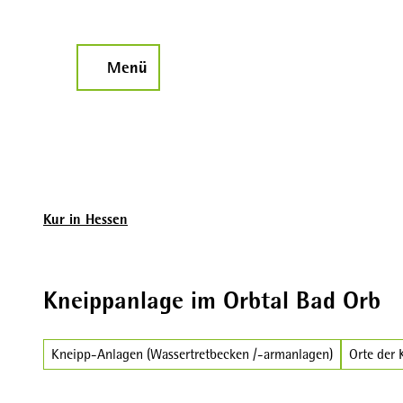
Z
u
m
Menü
Suche
I
n
h
a
l
t
Kur in Hessen
Kneippanlage im Orbtal Bad Orb
Kneipp-Anlagen (Wassertretbecken /-armanlagen)
Orte der 