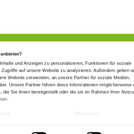
 anbieten?
 Inhalte und Anzeigen zu personalisieren, Funktionen für soziale
Natürliche Kompetenz
 Zugriffe auf unsere Website zu analysieren. Außerdem geben w
www.kurorte-in-hessen.de
sere Website verwenden, an unsere Partner für soziale Medien,
er. Unsere Partner führen diese Informationen möglicherweise 
die Sie ihnen bereitgestellt oder die sie im Rahmen Ihrer Nutz
ben.
Hessischer Heilbäderverband
ärung
Impressum
www.heilbaederverband-in-hessen.de