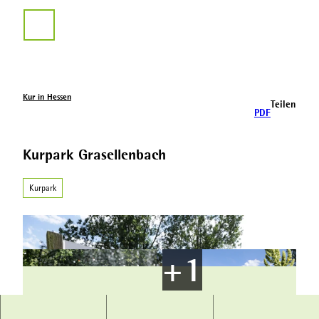
Z
u
Suche
m
I
n
h
a
Kur in Hessen
Teilen
l
PDF
t
Kurpark Grasellenbach
Kurpark