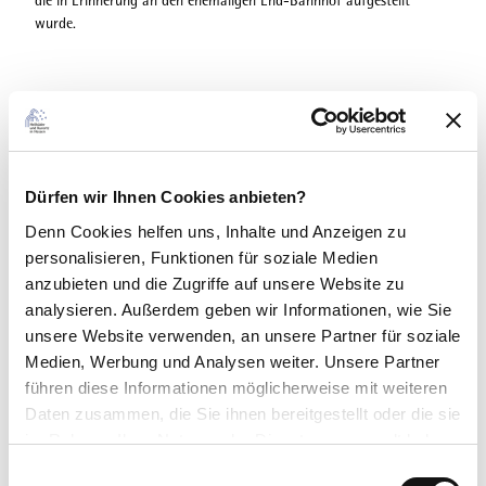
die in Erinnerung an den ehemaligen End-Bahnhof aufgestellt
wurde.
Gut zu wissen
Dürfen wir Ihnen Cookies anbieten?
Zahlungsmöglichkeiten
Denn Cookies helfen uns
, Inhalte und Anzeigen zu
Eintritt frei
personalisieren, Funktionen für soziale Medien
anzubieten und die Zugriffe auf unsere Website zu
Kontaktdaten
analysieren. Außerdem geben wir Informationen, wie Sie
unsere Website verwenden, an unsere Partner für soziale
Tourist-Information
Medien, Werbung und Analysen weiter. Unsere Partner
Lizenz (Stammdaten)
führen diese Informationen möglicherweise mit weiteren
Daten zusammen, die Sie ihnen bereitgestellt oder die sie
Hessischer Heilbäderverband e.V.
im Rahmen Ihrer Nutzung der Dienste gesammelt haben.
E