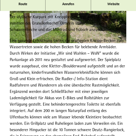
Route
Anrufen
Website
Der Kurpark
© Hessischer Heilbäderverband, Heiko Rhode |
© Hessischer Heilbäderverband, Heiko Rhode |
Der idyllische Kurpark mit Kneippbecken liegt am Ulfenbach
CC-BY-SA
CC-BY-SA
inmitten des Grasellenbacher Ortsteils Wahlen. Die zwei
Schwanenteiche und das Mühlrad sind hübsch anzuschauen.
Eine gesunde Erfrischung bieten die gepflegten Kneipp-Becken zum
Wassertreten sowie die hohen Becken für belebende Armbäder.
© Hessischer Heilbäderverband, Heiko Rhode |
CC-BY-SA
Durch Wirken der Initiative „Wir sind Wahlen – WsW“ wurde die
Parkanlage ab 2011 neu gestaltet und aufgewertet. Der Spielplatz
wurde ausgebaut, eine Kletter-/Boulderwand aufgestellt und an der
naturnahen, kinderfreundlichen Wassererlebnisfläche können sich
Groß und Klein erfrischen. Die Radler-/ Info-Station dient
Radfahrern und Wanderern als eine überdachte Rastmöglichkeit.
Ergänzend werden dort Schließfächer mit einer jeweiligen
Lademöglichkeit für Akkus von E-Bikes und Rollstühlen zur
Verfügung gestellt. Eine behindertengerechte Toilette ist ebenfalls
integriert. Auf dem 200 m langen Naturpfad entlang des
Ulfenbachs können viele am Wasser lebende Kleintiere beobachtet
werden. Ein Grillplatz und Ruheliegen laden zum Verweilen ein. Ein
besonderer Hingucker ist die 10 Tonnen schwere Deutz-Rangierlock,