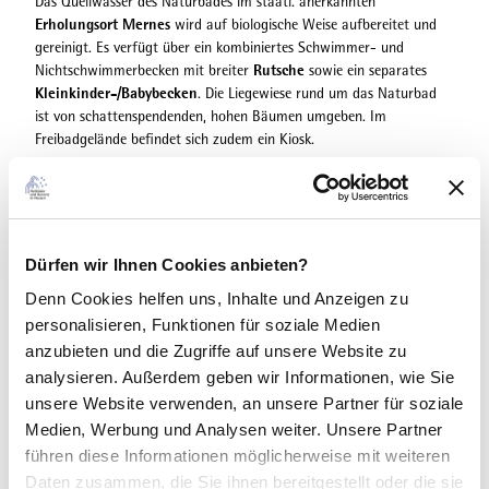
Das Quellwasser des Naturbades im staatl. anerkannten
Erholungsort Mernes
wird auf biologische Weise aufbereitet und
gereinigt. Es verfügt über ein kombiniertes Schwimmer- und
Rutsche
Nichtschwimmerbecken mit breiter
sowie ein separates
Kleinkinder-/Babybecken
. Die Liegewiese rund um das Naturbad
ist von schattenspendenden, hohen Bäumen umgeben. Im
Freibadgelände befindet sich zudem ein Kiosk.
Sommerferien
schlechtem
In den
verlängerte Öffnungszeiten. Bei
Wetter
sind kurzfristige Änderungen der Öffnungszeiten möglich,
die z.B. über den Google-Eintrag bekanntgeben werden.
Stand 11. Mai 2026 | Alle Angaben ohne Gewähr
Dürfen wir Ihnen Cookies anbieten?
Denn Cookies helfen uns
, Inhalte und Anzeigen zu
personalisieren, Funktionen für soziale Medien
anzubieten und die Zugriffe auf unsere Website zu
Gut zu wissen
analysieren. Außerdem geben wir Informationen, wie Sie
unsere Website verwenden, an unsere Partner für soziale
Medien, Werbung und Analysen weiter. Unsere Partner
Kontaktdaten
führen diese Informationen möglicherweise mit weiteren
Daten zusammen, die Sie ihnen bereitgestellt oder die sie