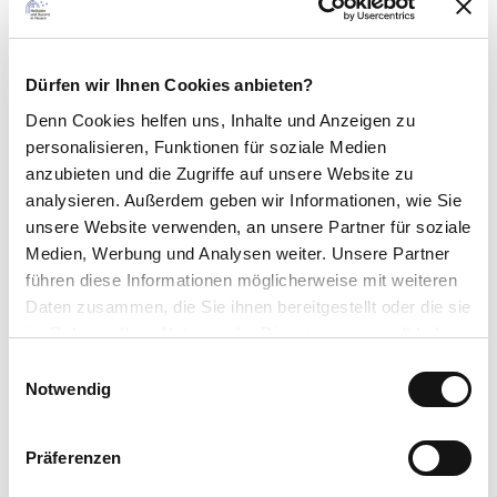
Kurverwaltung
Kontaktdaten
Dürfen wir Ihnen Cookies anbieten?
Kurverwaltung der Stadt Herbstein
Denn Cookies helfen uns
, Inhalte und Anzeigen zu
personalisieren, Funktionen für soziale Medien
Lizenz (Stammdaten)
anzubieten und die Zugriffe auf unsere Website zu
Hessischer Heilbäderverband e.V.
analysieren. Außerdem geben wir Informationen, wie Sie
unsere Website verwenden, an unsere Partner für soziale
Medien, Werbung und Analysen weiter. Unsere Partner
führen diese Informationen möglicherweise mit weiteren
Daten zusammen, die Sie ihnen bereitgestellt oder die sie
im Rahmen Ihrer Nutzung der Dienste gesammelt haben.
E
In der Nähe
Auf der Karte anschauen
Datenschutzerklärung
Notwendig
i
Impressum
n
w
Präferenzen
Sehenswertes
i