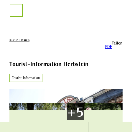
Z
u
Suche
m
I
n
h
a
Kur in Hessen
Teilen
l
PDF
t
Tourist-Information Herbstein
Tourist-Information