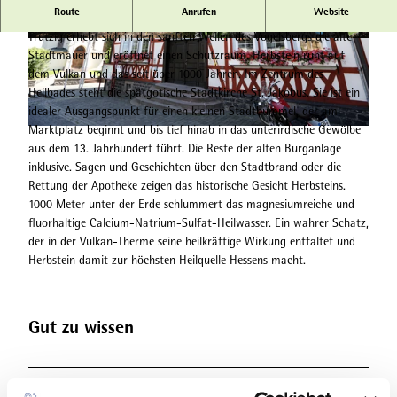
Route
Anrufen
Website
Herbstein
Trutzig erhebt sich in den sanften Wellen des Vogelsbergs die alte
© Hessischer Heilbäderverband, Heiko Rhode |
© Hessischer Heilbäderverband, Heiko Rhode |
Stadtmauer und eröffnet einen Schutzraum. Herbstein ruht auf
CC-BY-SA
CC-BY-SA
dem Vulkan und das seit über 1000 Jahren. Im Zentrum des
Heilbades steht die spätgotische Stadtkirche St. Jakobus. Sie ist ein
idealer Ausgangspunkt für einen kleinen Stadtbummel, der am
Marktplatz beginnt und bis tief hinab in das unterirdische Gewölbe
© Hessischer Heilbäderverband, Heiko Rhode |
CC-BY-SA
aus dem 13. Jahrhundert führt. Die Reste der alten Burganlage
inklusive. Sagen und Geschichten über den Stadtbrand oder die
Rettung der Apotheke zeigen das historische Gesicht Herbsteins.
1000 Meter unter der Erde schlummert das magnesiumreiche und
fluorhaltige Calcium-Natrium-Sulfat-Heilwasser. Ein wahrer Schatz,
der in der Vulkan-Therme seine heilkräftige Wirkung entfaltet und
Herbstein damit zur höchsten Heilquelle Hessens macht.
Gut zu wissen
Ansprechpartner:in