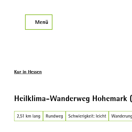
Z
u
m
Menü
Suche
I
n
h
a
l
t
Kur in Hessen
Heilklima-Wanderweg Hohemark 
2,51 km lang
Rundweg
Schwierigkeit: leicht
Wanderun