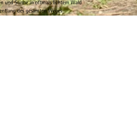
n und Sonne in oftmals lichtem Wald
entlang des gesamten Weges