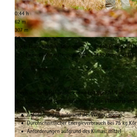
0:44 h
62 m
307 m
54 m
© Florian Trykowski |
CC-BY-SA
Start: Taunus-Informationszentrum, 61440 Oberursel (T
Ziel: Taunus-Informationszentrum, 61440 Oberursel (Tau
Durch die tiefe Höhenlage entwickelt der HM 1 im Som
aber eher geringe Anforderungen an den Wanderer stellt
Anforderungen aufgrund des Weges: gering
Durchschnittlicher Energieverbrauch bei 75 kg Kör
Anforderungen aufgrund des Klimas: mittel