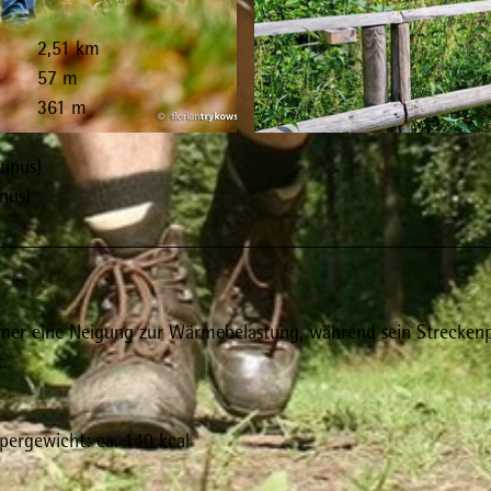
2,51 km
57 m
361 m
© Florian Trykowski |
CC-BY-SA
aunus)
nus)
mer eine Neigung zur Wärmebelastung, während sein Streckenp
.
pergewicht: ca. 140 kcal