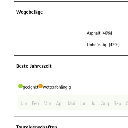
Wegebeläge
Asphalt (46%)
Unbefestigt (43%)
Beste Jahreszeit
geeignet
wetterabhängig
Jan
Feb
Mär
Apr
Mai
Jun
Jul
Aug
Sep
Toureigenschaften