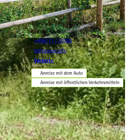
Kontaktdaten
Taunus-Informationszentrum
61440
Oberursel
+496171 / 50780
ti@taunus.info
Website
Anreise mit dem Auto
Anreise mit öffentlichen Verkehrsmitteln
rofil