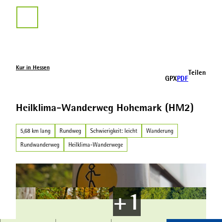
Z
u
Suche
m
I
n
h
a
Kur in Hessen
Teilen
l
GPX
PDF
t
Heilklima-Wanderweg Hohemark (HM2)
5,68 km lang
Rundweg
Schwierigkeit: leicht
Wanderung
Rundwanderweg
Heilklima-Wanderwege