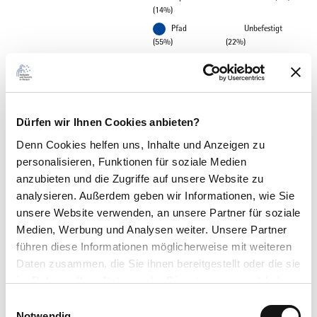
(14%)
Pfad
Unbefestigt
(55%)
(22%)
Beste Jahreszeit
geeignet
wetterabhängig
Dürfen wir Ihnen Cookies anbieten?
Jan
Feb
Mär
Apr
Mai
Jun
Jul
Denn Cookies helfen uns
, Inhalte und Anzeigen zu
personalisieren, Funktionen für soziale Medien
Aug
Sep
Okt
Nov
Dez
anzubieten und die Zugriffe auf unsere Website zu
analysieren. Außerdem geben wir Informationen, wie Sie
Toureigenschaften
unsere Website verwenden, an unsere Partner für soziale
Medien, Werbung und Analysen weiter. Unsere Partner
Kulturell interessant
führen diese Informationen möglicherweise mit weiteren
Daten zusammen, die Sie ihnen bereitgestellt oder die sie
Rundweg
im Rahmen Ihrer Nutzung der Dienste gesammelt haben.
Anreise & Parken
E
Datenschutzerklärung
Notwendig