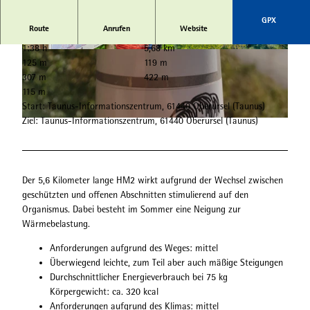
GPX
Route
Anrufen
Website
1:38 h
5,68 km
© Florian Trykowski |
CC-BY-SA
© Alexander Uhl Web Consulting
125 m
119 m
307 m
422 m
115 m
Start: Taunus-Informationszentrum, 61440 Oberursel (Taunus)
Ziel: Taunus-Informationszentrum, 61440 Oberursel (Taunus)
© Taunus Touristik Service e.V.
Der 5,6 Kilometer lange HM2 wirkt aufgrund der Wechsel zwischen
geschützten und offenen Abschnitten stimulierend auf den
Organismus. Dabei besteht im Sommer eine Neigung zur
Wärmebelastung.
Anforderungen aufgrund des Weges: mittel
Überwiegend leichte, zum Teil aber auch mäßige Steigungen
Durchschnittlicher Energieverbrauch bei 75 kg
Körpergewicht: ca. 320 kcal
Anforderungen aufgrund des Klimas: mittel