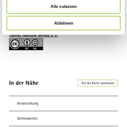
u
Kontaktdaten
Alle zulassen
s
w
Ablehnen
a
Lizenz (Stammdaten)
h
Taunus Touristik Service e. V.
l
In der Nähe
Auf der Karte anschauen
Veranstaltung
Sehenswertes