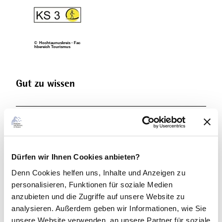
© Hochtaunuskreis - Fac
hbereich Tourismus
Gut zu wissen
Wegebeläge
Unbekannt
Asphalt
(5%)
(19%)
Schotter
Pfad
Dürfen wir Ihnen Cookies anbieten?
(13%)
(14%)
Denn Cookies helfen uns
, Inhalte und Anzeigen zu
Unbefestigt
personalisieren, Funktionen für soziale Medien
(49%)
anzubieten und die Zugriffe auf unsere Website zu
Beste Jahreszeit
analysieren. Außerdem geben wir Informationen, wie Sie
unsere Website verwenden, an unsere Partner für soziale