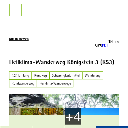
Z
u
Suche
m
I
n
h
a
Kur in Hessen
Teilen
l
GPX
PDF
t
Heilklima-Wanderweg Königstein 3 (KS3)
4,24 km lang
Rundweg
Schwierigkeit: mittel
Wanderung
Rundwanderweg
Heilklima-Wanderwege