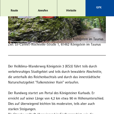
GPX
Route
Anrufen
Website
1:14 h
4,24 km
© Florian Trykowski |
CC-BY-SA
© Christian Bandy
99 m
94 m
381 m
463 m
82 m
Start: Le-Cannet-Rocheville-Straße 1, 61462 Königstein im Taunus
Ziel: Le-Cannet-Rocheville-Straße 1, 61462 Königstein im Taunus
© Christian Bandy
Der Heilklima-Wanderweg Königstein 3 (KS3) führt teils durch
verkehrsruhiges Stadtgebiet und teils durch bewaldete Abschnitte,
die unterhalb des Reichenbachtals und durch das innerstädtische
Naturschutzgebiet "Falkensteiner Hain" verlaufen.
Der Rundweg startet am Portal des Königsteiner Kurbads. Er
erreicht auf seiner Länge von 4,2 km etwa 90 m Höhenunterschied.
Dies auf überwiegend leichten bis moderaten, teils aber auch
starken Steigungen.