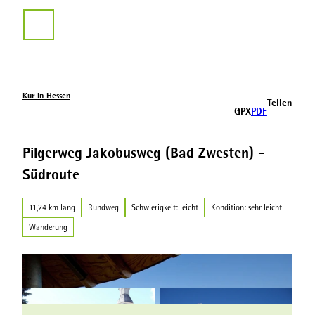
Z
u
Suche
m
I
n
h
a
Kur in Hessen
Teilen
l
GPX
PDF
t
Pilgerweg Jakobusweg (Bad Zwesten) -
Südroute
11,24 km lang
Rundweg
Schwierigkeit: leicht
Kondition: sehr leicht
Wanderung