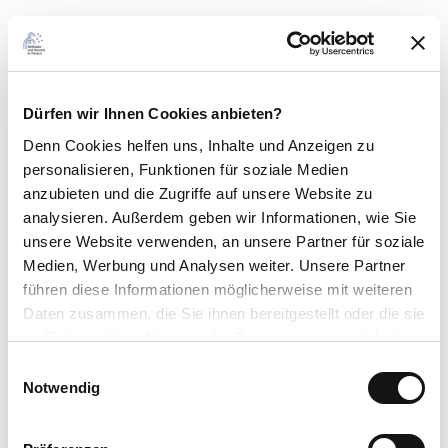
Anfahrt
Bad Zwesten und seine Ortsteile sind über folgende Straßen sehr gut
zu erreichen:
Dürfen wir Ihnen Cookies anbieten?
A 44 (Ausfahrt-Nr. 67, Zierenberg)
Denn Cookies helfen uns
, Inhalte und Anzeigen zu
A 49 (Ausfahrt-Nr. 16, Borken)
personalisieren, Funktionen für soziale Medien
und die Bundesstraßen B 3 sowie B 485
anzubieten und die Zugriffe auf unsere Website zu
analysieren. Außerdem geben wir Informationen, wie Sie
Parken
unsere Website verwenden, an unsere Partner für soziale
Kostenfreie Parkplätz stehen im Bereich der Raiffeisenbank Borken
Medien, Werbung und Analysen weiter. Unsere Partner
Nordhessen eG (Kassler Straße) oder am Platz an der Sandkaute zur
führen diese Informationen möglicherweise mit weiteren
Verfügung. Ebenfalls in der Wildunger Straße bei der Gaststätte
Daten zusammen, die Sie ihnen bereitgestellt oder die sie
"Zum Waldecker".
im Rahmen Ihrer Nutzung der Dienste gesammelt haben.
Öffentliche Verkehrsmittel
E
Datenschutzerklärung
Mit Bahn und Bus erreichbar
Notwendig
i
Impressum
n
Nächstgelegene Bushaltestelle/n: Bad Zwesten Mitte
w