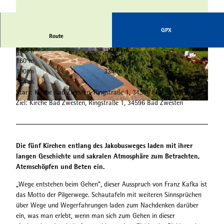
GPX
Route
2:55 h
11,24 km
© Tourist-Info Bad Zwesten, Edersee | Deine Re
© Tourist-Info Bad Zwesten, Edersee | Deine Re
160 m
160 m
gion: wild, bunt, gesund.
gion: wild, bunt, gesund.
190 m
334 m
144 m
Start: Kirche Bad Zwesten, Ringstraße 1, 34596 Bad Zwesten
Ziel: Kirche Bad Zwesten, Ringstraße 1, 34596 Bad Zwesten
© Tourist-Info Bad Zwesten, Edersee | Deine Region: wild, bunt, gesund.
Die fünf Kirchen entlang des Jakobusweges laden mit ihrer
langen Geschichte und sakralen Atmosphäre zum Betrachten,
Atemschöpfen und Beten ein.
„Wege entstehen beim Gehen“, dieser Ausspruch von Franz Kafka ist
das Motto der Pilgerwege. Schautafeln mit weiteren Sinnsprüchen
über Wege und Wegerfahrungen laden zum Nachdenken darüber
ein, was man erlebt, wenn man sich zum Gehen in dieser