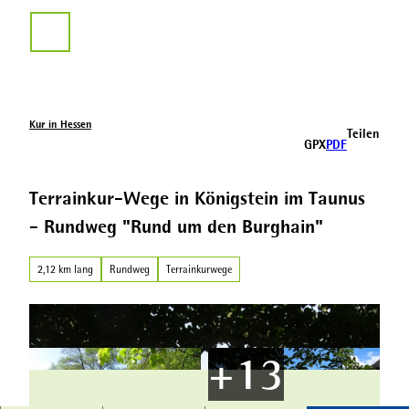
Z
u
Suche
m
I
n
h
a
Kur in Hessen
Teilen
l
GPX
PDF
t
Terrainkur-Wege in Königstein im Taunus
- Rundweg "Rund um den Burghain"
2,12 km lang
Rundweg
Terrainkurwege