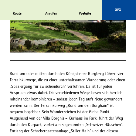
GPX
Route
Anrufen
Website
0:35 h
2,12 km
© Gerd Taron
© Christian Bandy
32 m
39 m
340 m
379 m
39 m
Start: Hauptstraße 21 c, 61462 Königstein im Taunus
© Gerd Taron
Rund um oder mitten durch den Königsteiner Burgberg führen vier
Terrainkurwege, die zu einer unterhaltsamen Wanderung oder einen
„Spaziergang für zwischendurch“ verführen. Da ist für jeden
Anspruch etwas dabei. Die verschiedenen Wege lassen sich herrlich
miteinander kombinieren – sodass jeden Tag aufs Neue gewandert
werden kann. Der Terrainkurweg „Rund um den Burghain“ ist
bequem begehbar. Sein Wanderzeichen ist der Gelbe Punkt.
Ausgehend von der Villa Borgnis – Kurhaus im Park, führt der Weg
durch den Kurpark, vorbei am sogenannten „Schweizer Häuschen“.
Entlang der Schrebergartenanlage „Stiller Hain“ und des diesem