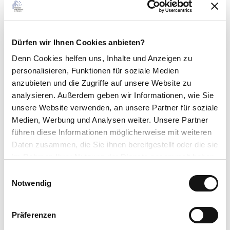
Wegebeläge
Asphalt
Schotter
Dürfen wir Ihnen Cookies anbieten?
(14%)
(19%)
Pfad
Unbefestigt
Denn Cookies helfen uns
, Inhalte und Anzeigen zu
(34%)
(33%)
personalisieren, Funktionen für soziale Medien
anzubieten und die Zugriffe auf unsere Website zu
Beste Jahreszeit
analysieren. Außerdem geben wir Informationen, wie Sie
geeignet
wetterabhängig
unsere Website verwenden, an unsere Partner für soziale
Medien, Werbung und Analysen weiter. Unsere Partner
Jan
Feb
Mär
Apr
Mai
Jun
Jul
führen diese Informationen möglicherweise mit weiteren
Daten zusammen, die Sie ihnen bereitgestellt oder die sie
Aug
Sep
Okt
Nov
Dez
im Rahmen Ihrer Nutzung der Dienste gesammelt haben.
E
Datenschutzerklärung
Toureigenschaften
Notwendig
i
Impressum
n
Rundweg
w
Präferenzen
i
Ausrüstung