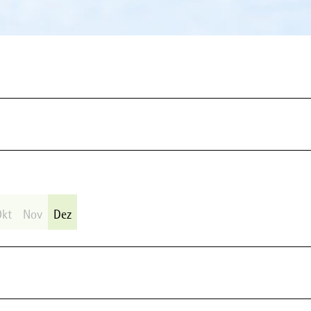
Okt
Nov
Dez