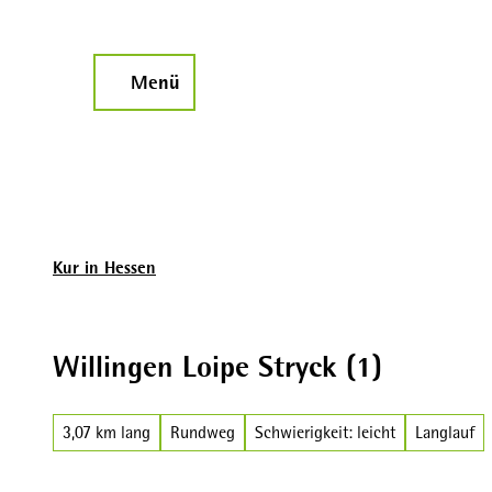
Z
u
m
Menü
Suche
I
n
h
a
l
t
Kur in Hessen
Willingen Loipe Stryck (1)
3,07 km lang
Rundweg
Schwierigkeit: leicht
Langlauf