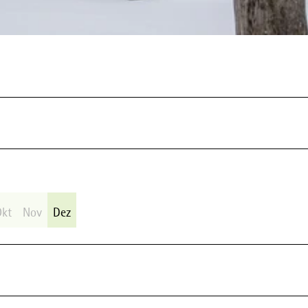
Okt
Nov
Dez