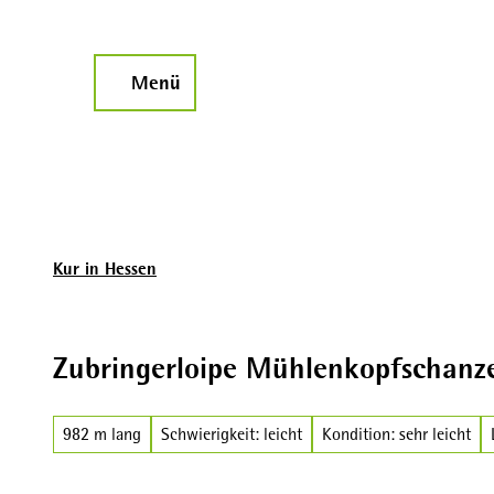
Z
u
m
Menü
Suche
I
n
h
a
l
t
Kur in Hessen
Zubringerloipe Mühlenkopfschanze
982 m lang
Schwierigkeit: leicht
Kondition: sehr leicht