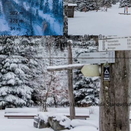
982 m
728 m
34 m
r Mühlenkopfschanze 1, 34508 Willingen (Upland)
© Wintersport-Arena Sauerland, Stephan Peters |
CC-B
Mühlenkopfschanze 1, 34508 Willingen (Upland)
n Lüttekefeld (2) und Hochheide (3) und ist über die Standseilb