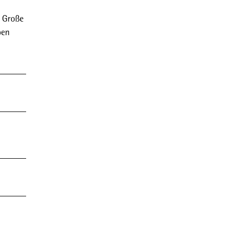
g Große
pen