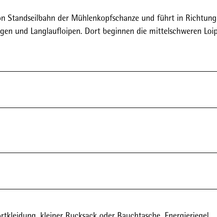
ion Standseilbahn der Mühlenkopfschanze und führt in Richtun
n und Langlaufloipen. Dort beginnen die mittelschweren Loi
tkleidung, kleiner Rucksack oder Bauchtasche, Energieriegel,