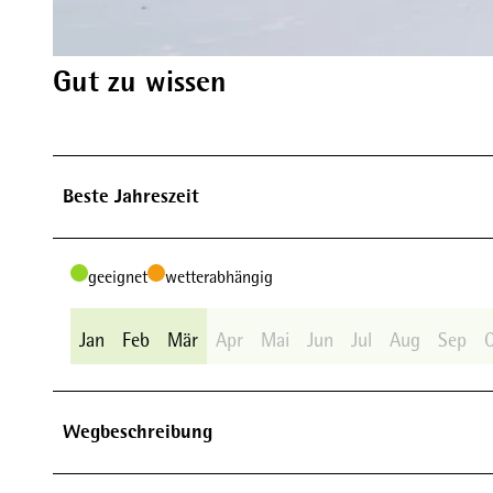
© Wintersport-Arena Sauerland, Stephan Peters |
CC-BY-SA
Gut zu wissen
Beste Jahreszeit
geeignet
wetterabhängig
Jan
Feb
Mär
Apr
Mai
Jun
Jul
Aug
Sep
Wegbeschreibung