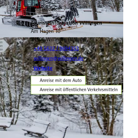
Kontaktdaten
Tourist-Information Willingen
Am Hagen 10
34508
Willingen (Upland)
Y-SA
+49 5632 / 9694353
willingen@willingen.de
Website
Anreise mit dem Auto
Anreise mit öffentlichen Verkehrsmitteln
ahn an