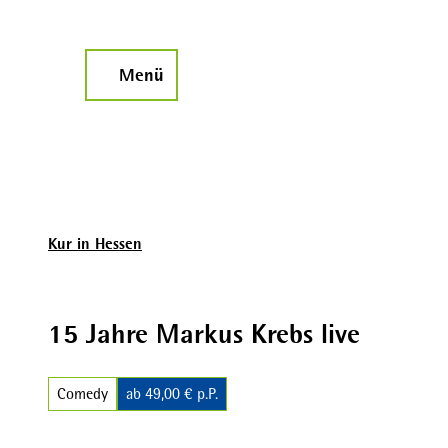
Z
u
m
Menü
Suche
I
n
h
a
l
t
Kur in Hessen
15 Jahre Markus Krebs live
Comedy
ab 49,00 € p.P.