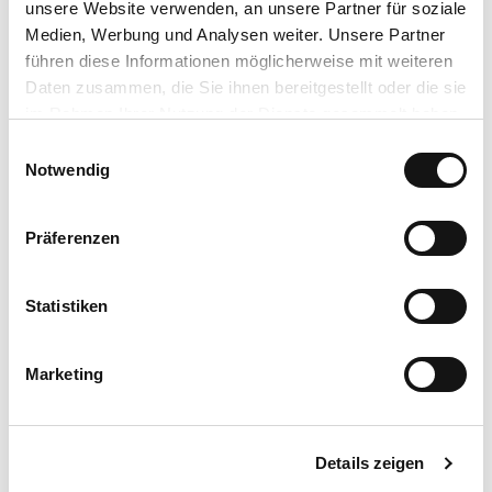
Lizenz (Stammdaten)
unsere Website verwenden, an unsere Partner für soziale
Medien, Werbung und Analysen weiter. Unsere Partner
Bad Nauheim Stadtmarketing und Tourismus GmbH
führen diese Informationen möglicherweise mit weiteren
Daten zusammen, die Sie ihnen bereitgestellt oder die sie
im Rahmen Ihrer Nutzung der Dienste gesammelt haben.
E
Datenschutzerklärung
Notwendig
i
Impressum
n
In der Nähe
w
Auf der Karte anschauen
Präferenzen
i
l
l
Statistiken
Veranstaltung
i
g
Essen & Trinken
Marketing
u
n
Sehenswertes
g
Details zeigen
s
a