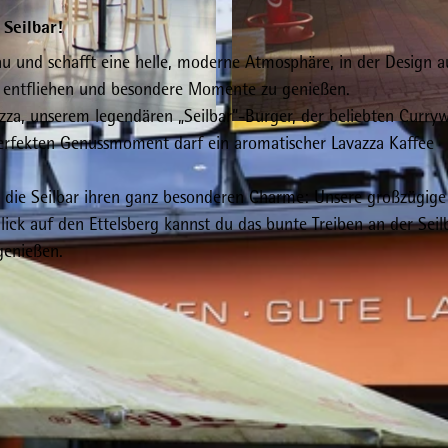
Seilbar!
u und schafft eine helle, moderne Atmosphäre, in der Design a
zu entfliehen und besondere Momente zu genießen.
zza, unserem legendären „Seilbar“-Burger, der beliebten Curryw
© Richard Müller GmbH & Co. KG, Seilbar Willingen |
C
perfekten Genussmoment darf ein aromatischer Lavazza Kaffee
 die Seilbar ihren ganz besonderen Charme: Unsere großzügige
lick auf den Ettelsberg kannst du das bunte Treiben an der Sei
genießen.