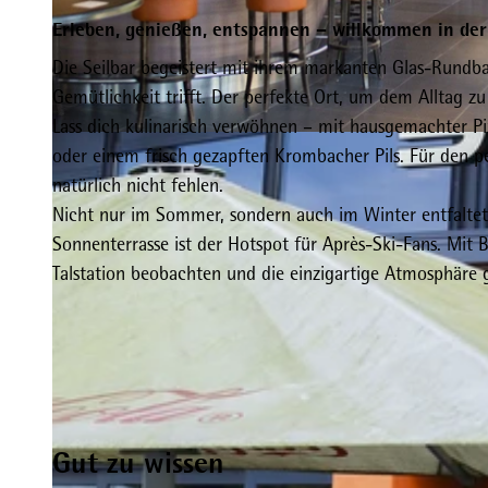
Erleben, genießen, entspannen – willkommen in der 
Die Seilbar begeistert mit ihrem markanten Glas-Rundba
Gemütlichkeit trifft. Der perfekte Ort, um dem Alltag 
Lass dich kulinarisch verwöhnen – mit hausgemachter Pi
© Richard Müller GmbH & Co. KG, Seilbar Willingen |
CC-BY-SA
oder einem frisch gezapften Krombacher Pils. Für den 
natürlich nicht fehlen.
Nicht nur im Sommer, sondern auch im Winter entfaltet
Sonnenterrasse ist der Hotspot für Après-Ski-Fans. Mit B
Talstation beobachten und die einzigartige Atmosphäre 
Gut zu wissen