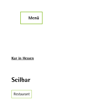
Z
u
m
Menü
Suche
I
n
h
a
l
t
Kur in Hessen
Seilbar
Restaurant