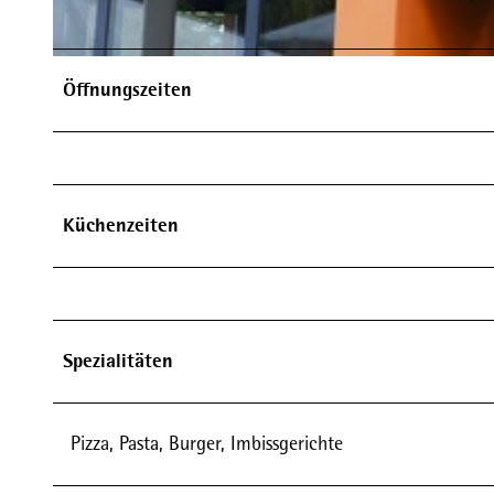
© Richard Müller GmbH & Co. KG, Seilbar Willingen |
CC-BY-SA
Öffnungszeiten
Küchenzeiten
Spezialitäten
Pizza, Pasta, Burger, Imbissgerichte