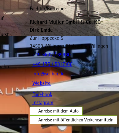
Pächter/Betreiber
uf
Richard Müller GmbH & Co. KG
Dirk Emde
urst
Zur Hoppecke 5
C-BY-SA
34508
Willingen (Upland)
- Willingen
+49 5632 / 69960
+49 175 / 5817106
lbahn-
info@seilbar.de
Website
Facebook
Instagram
Anreise mit dem Auto
Anreise mit öffentlichen Verkehrsmitteln