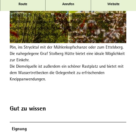
Ursprung der Diemel
Route
Anrufen
Website
Die Diemel entspringt in Willingen-Usseln auf 660 m ü. NN und
mündet nach 15 km in den Diemelsee, einen Stausee, um
© Tourist-Information Willingen, David Heise |
© Tourist-Information Willingen, David Heise |
CC-BY-SA
CC-BY-SA
anschließend weiter in die Weser zu fließen. Parallel zur Diemel
verläuft der Diemelradweg bis nach Bad Karlshafen.
An der Diemelquelle befindet sich ein Wanderparkplatz, der ein
idealer Ausgangspunkt ist zu schönen Wanderungen auf den Kahlen
© Tourist-Information Willingen, David Heise |
CC-BY-SA
Pön, ins Strycktal mit der Mühlenkopfschanze oder zum Ettelsberg.
Die nahegelegene Graf Stolberg Hütte bietet eine ideale Möglichkeit
zur Einkehr.
Die Diemelquelle ist außerdem ein schöner Rastplatz und bietet mit
dem Wassertretbecken die Gelegenheit zu erfrischenden
Kneippanwendungen.
Gut zu wissen
Eignung