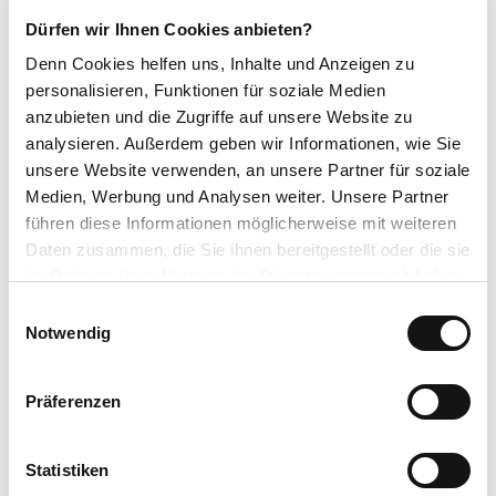
ÖPNV: Bus/Bahn bis Bahnhof Willingen, weiter mit Bus oder
Dürfen wir Ihnen Cookies anbieten?
Anrufsammeltaxi (diverse Haltestellen in allen Ortsteilen)
https://www.willingen.de/anreise
Denn Cookies helfen uns
, Inhalte und Anzeigen zu
personalisieren, Funktionen für soziale Medien
Ansprechpartner:in
anzubieten und die Zugriffe auf unsere Website zu
Gemeinde Willingen (Upland)
analysieren. Außerdem geben wir Informationen, wie Sie
unsere Website verwenden, an unsere Partner für soziale
Kontaktdaten
Medien, Werbung und Analysen weiter. Unsere Partner
führen diese Informationen möglicherweise mit weiteren
Gemeinde Willingen (Upland)
Daten zusammen, die Sie ihnen bereitgestellt oder die sie
im Rahmen Ihrer Nutzung der Dienste gesammelt haben.
Lizenz (Stammdaten)
E
Tourist-Information Willingen
Datenschutzerklärung
Notwendig
i
Impressum
n
w
Präferenzen
i
l
l
Statistiken
Dieser Seiteninhalt wurde teilweise oder vollständig durch KI