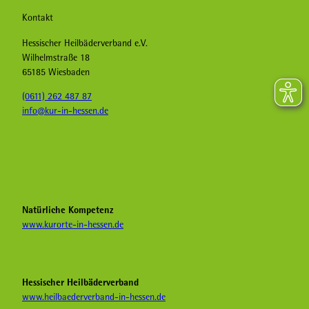
Kontakt
Hessischer Heilbäderverband e.V.
Wilhelmstraße 18
65185 Wiesbaden
(0611) 262 487 87
info@kur-in-hessen.de
F
I
Y
a
n
o
c
s
u
e
t
T
b
a
u
Natürliche Kompetenz
o
g
b
www.kurorte-in-hessen.de
o
r
e
k
a
H
K
m
e
u
K
i
Hessischer Heilbäderverband
r
u
l
www.heilbaederverband-in-hessen.de
i
r
b