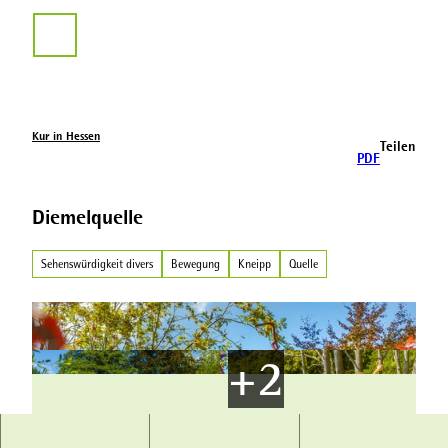
Z
u
Suche
m
I
n
h
a
Kur in Hessen
Teilen
l
PDF
t
Diemelquelle
Sehenswürdigkeit divers
Bewegung
Kneipp
Quelle