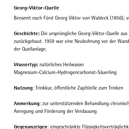
0
Georg-Viktor-Quelle
5
2
Benannt nach Fürst Georg Viktor von Waldeck (1856); 
_
M
Geschichte:
Die ursprüngliche Georg-Viktor-Quelle aus
G
zurückgebaut. 1959 war eine Neubohrung vor der Wandel
_
der Quellanlage.
6
2
Wassertyp:
natürliches Heilwasser
7
Magnesium-Calcium-Hydrogencarbonat-Säuerling
9
_
Nutzung
: Trinkkur, öffentliche Zapfstelle zum Trinken
0
_
Anmerkung
: zur unterstützenden Behandlung chronisc
G
Anregung und Förderung der Verdauung
e
o
Gegenanzeigen
: eingeschränkte Flüssigkeitsverträgli