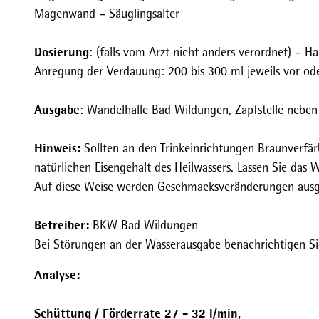
r
Magenwand – Säuglingsalter
g
V
Dosierung
: (falls vom Arzt nicht anders verordnet) – H
i
Anregung der Verdauung: 200 bis 300 ml jeweils vor od
k
t
Ausgabe
: Wandelhalle Bad Wildungen, Zapfstelle nebe
o
r
Hinweis:
Sollten an den Trinkeinrichtungen Braunverfärb
Q
natürlichen Eisengehalt des Heilwassers. Lassen Sie das 
u
Auf diese Weise werden Geschmacksveränderungen ausg
e
l
Betreiber:
BKW Bad Wildungen
l
Bei Störungen an der Wasserausgabe benachrichtigen Sie
e
Analyse:
_
W
Schüttung / Förderrate 27 - 32 l/min,
a