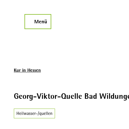
Z
u
m
Menü
Suche
I
n
h
a
l
t
Kur in Hessen
Georg-Viktor-Quelle Bad Wildung
Heilwasser-/quellen