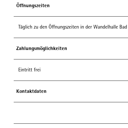
n
Öffnungszeiten
a
J
a
Täglich zu den Öffnungszeiten in der Wandelhalle Ba
e
g
Zahlungsmöglichkeiten
e
r
.
Eintritt frei
j
p
g
Kontaktdaten