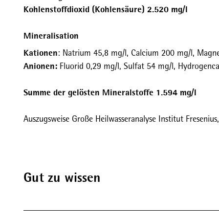
Kohlenstoffdioxid (Kohlensäure) 2.520 mg/l
l
d
Mineralisation
q
u
Kationen
: Natrium 45,8 mg/l, Calcium 200 mg/l, Magne
e
Anionen:
Fluorid 0,29 mg/l, Sulfat 54 mg/l, Hydrogenc
l
l
Summe der gelösten Mineralstoffe 1.594 mg/l
e
_
Auszugsweise Große Heilwasseranalyse Institut Fresenius
K
a
t
h
Gut zu wissen
a
r
i