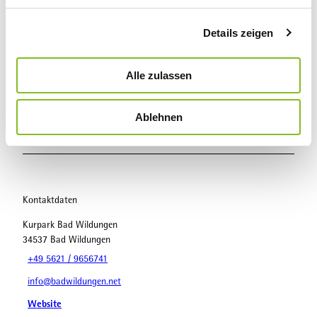
In der Nähe
Auf der Karte anschauen
g
Details zeigen
s
a
Veranstaltung
u
Alle zulassen
s
Sehenswertes
w
Ablehnen
a
h
Touren
l
Kontaktdaten
Kurpark Bad Wildungen
34537
Bad Wildungen
+49 5621 / 9656741
info@badwildungen.net
Website