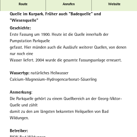
W
Route
Anrufen
Website
Parkquelle
1
1
Quelle im Kurpark. Früher auch "Badequelle" und
-
"Wiesenquelle"
0
Geschichte:
6
Erste Fassung um 1900. Heute ist die Quelle innerhalb der
2
Pumpstation Parkquelle
_
gefasst. Hier münden auch die Ausläufe weiterer Quellen, von denen
M
nur noch eine
G
Wasser liefert. 2004 wurde die gesamte Fassungsanlage erneuert.
_
6
Wassertyp:
natürliches Heilwasser
3
Calcium-Magnesium-Hydrogencarbonat-Säuerling
0
1
Anmerkung
:
_
Die Parkquelle gehört zu einem Quellbereich an der Georg-Viktor-
P
Quelle und zählt
a
damit zu den am längsten bekannten Heilquellen von Bad
r
Wildungen.
k
q
Betreiber:
u