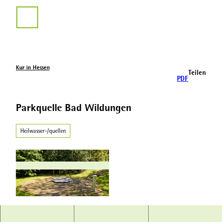
Z
u
Suche
m
I
n
h
a
Kur in Hessen
Teilen
l
PDF
t
Parkquelle Bad Wildungen
Heilwasser-/quellen
B
K