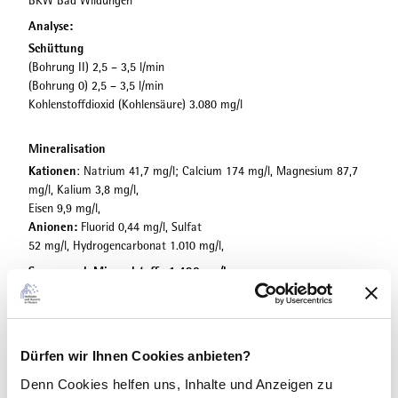
BKW Bad Wildungen
e
Analyse:
l
Schüttung
l
(Bohrung II) 2,5 – 3,5 l/min
e
(Bohrung 0) 2,5 – 3,5 l/min
_
Kohlenstoffdioxid (Kohlensäure) 3.080 mg/l
K
a
t
Mineralisation
h
Kationen
: Natrium 41,7 mg/l; Calcium 174 mg/l, Magnesium 87,7
a
mg/l, Kalium 3,8 mg/l,
r
Eisen 9,9 mg/l,
i
Anionen:
Fluorid 0,44 mg/l, Sulfat
n
52 mg/l, Hydrogencarbonat 1.010 mg/l,
a
Summe gel. Mineralstoffe
1.420
mg/l
J
a
Auszugsweise Große Heilwasseranalyse Institut Fresenius, 2004
e
g
e
Dürfen wir Ihnen Cookies anbieten?
Gut zu wissen
r
Denn Cookies helfen uns
, Inhalte und Anzeigen zu
.