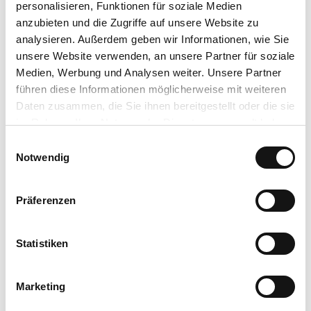
j
personalisieren, Funktionen für soziale Medien
Öffnungszeiten
p
anzubieten und die Zugriffe auf unsere Website zu
g
analysieren. Außerdem geben wir Informationen, wie Sie
Diese Quelle hat keine öffentliche Zapfstelle.
unsere Website verwenden, an unsere Partner für soziale
Preisinformationen
Medien, Werbung und Analysen weiter. Unsere Partner
führen diese Informationen möglicherweise mit weiteren
Nur zu Badezwecken, wird nicht zur Abfüllung bereitgestellt.
Daten zusammen, die Sie ihnen bereitgestellt oder die sie
im Rahmen Ihrer Nutzung der Dienste gesammelt haben.
Kontaktdaten
E
Datenschutzerklärung
Notwendig
i
Impressum
n
Lizenz (Stammdaten)
w
Präferenzen
Hessischer Heilbäderverband e.V.
i
l
l
Statistiken
i
g
Marketing
u
n