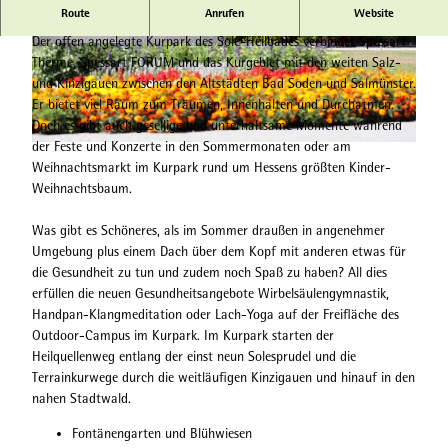
Route
Anrufen
Website
Kurpark Bad Soden-Salmünster
Der offen angelegte Kurpark des Sole-Heilbades verbindet Spessart
© Hessischer Heilbäderverband, Heiko Rhode |
© Hessischer Heilbäderverband, Heiko Rhode |
Therme, Spessart FORUM und das Kurgebiet mit den weiten Salz-
CC-BY-SA
CC-BY-SA
und Kinzigauen zwischen den Altstädten Bad Soden und Salmünster.
Er bietet viel Raum zum Träumen, Innenhalten und Durchatmen.
Doch es gibt auch gesellige und unterhaltsame Momente während
der Feste und Konzerte in den Sommermonaten oder am
© Hessischer Heilbäderverband, Heiko Rhode |
CC-BY-SA
Weihnachtsmarkt im Kurpark rund um Hessens größten Kinder-
Weihnachtsbaum.
Was gibt es Schöneres, als im Sommer draußen in angenehmer
Umgebung plus einem Dach über dem Kopf mit anderen etwas für
die Gesundheit zu tun und zudem noch Spaß zu haben? All dies
erfüllen die neuen Gesundheitsangebote Wirbelsäulengymnastik,
Handpan-Klangmeditation oder Lach-Yoga auf der Freifläche des
Outdoor-Campus im Kurpark. Im Kurpark starten der
Heilquellenweg entlang der einst neun Solesprudel und die
Terrainkurwege durch die weitläufigen Kinzigauen und hinauf in den
nahen Stadtwald.
Fontänengarten und Blühwiesen