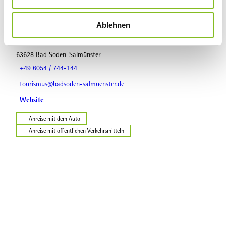
s
w
Kontaktdaten
Ablehnen
a
Tourist-Information in der Spessart Therme
h
Frowin-von-Hutten-Straße 5
l
63628
Bad Soden-Salmünster
+49 6054 / 744-144
tourismus@badsoden-salmuenster.de
Website
Anreise mit dem Auto
Anreise mit öffentlichen Verkehrsmitteln