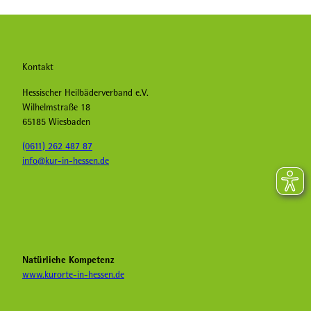
Kontakt
Hessischer Heilbäderverband e.V.
Wilhelmstraße 18
65185 Wiesbaden
(0611) 262 487 87
info@kur-in-hessen.de
F
I
Y
a
n
o
c
s
u
e
t
T
b
a
u
Natürliche Kompetenz
o
g
b
www.kurorte-in-hessen.de
o
r
e
k
a
H