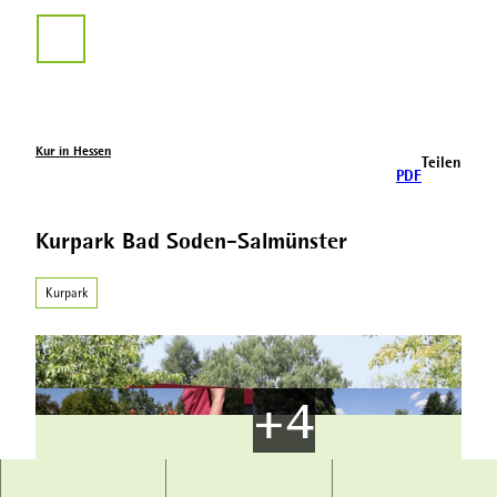
Z
u
Suche
m
I
n
h
a
Kur in Hessen
Teilen
l
PDF
t
Kurpark Bad Soden-Salmünster
Kurpark