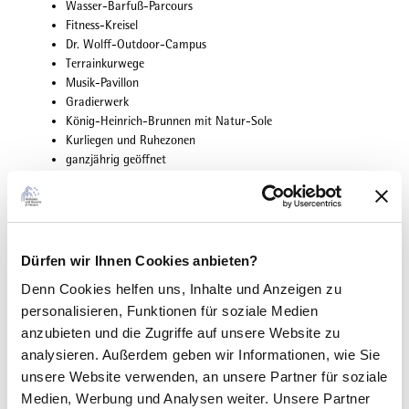
Wasser-Barfuß-Parcours
Fitness-Kreisel
Dr. Wolff-Outdoor-Campus
Terrainkurwege
Musik-Pavillon
Gradierwerk
König-Heinrich-Brunnen mit Natur-Sole
Kurliegen und Ruhezonen
ganzjährig geöffnet
für Rollstuhlfahrer:innen geeignet
Gut zu wissen
Dürfen wir Ihnen Cookies anbieten?
Denn Cookies helfen uns
, Inhalte und Anzeigen zu
personalisieren, Funktionen für soziale Medien
Ansprechpartner:in
anzubieten und die Zugriffe auf unsere Website zu
Tourist-Information in der Spessart Therme
analysieren. Außerdem geben wir Informationen, wie Sie
unsere Website verwenden, an unsere Partner für soziale
Kontaktdaten
Medien, Werbung und Analysen weiter. Unsere Partner