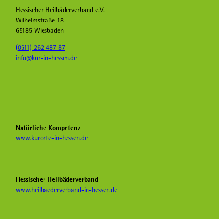
Hessischer Heilbäderverband e.V.
Wilhelmstraße 18
65185 Wiesbaden
(0611) 262 487 87
info@kur-in-hessen.de
F
I
Y
a
n
o
c
s
u
e
t
T
b
a
u
Natürliche Kompetenz
o
g
b
www.kurorte-in-hessen.de
o
r
e
k
a
H
K
m
e
u
K
i
Hessischer Heilbäderverband
r
u
l
www.heilbaederverband-in-hessen.de
i
r
b
n
i
ä
H
n
d