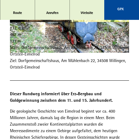
GPX
Route
Anrufen
Website
2:17 h
8,08 km
© Tourist-Information Willingen |
CC-BY-SA
© Tourist-Information Willingen |
CC-BY-SA
173 m
172 m
462 m
589 m
127 m
Start: Dorfgemeinschaftshaus, Am Mühlenbach 22, 34508 Willingen,
Ortsteil-Eimelrod
© Tourist-Information Willingen |
CC-BY-SA
Ziel: Dorfgemeinschaftshaus, Am Mühlenbach 22, 34508 Willingen,
Ortsteil-Eimelrod
Dieser Rundweg informiert über Erz-Bergbau und
Goldgewinnung zwischen dem 11. und 15. Jahrhundert.
Die geologische Geschichte von Eimelrod beginnt vor ca. 400
Millionen Jahren, damals lag die Region in einem Meer. Beim
Zusammenstoß zweier Kontinentalplatten wurden die
Meeressedimente zu einem Gebirge aufgefaltet, dem heutigen
Rheinischen Schiefergebirge. In dessen Gesteinsschichten wurde