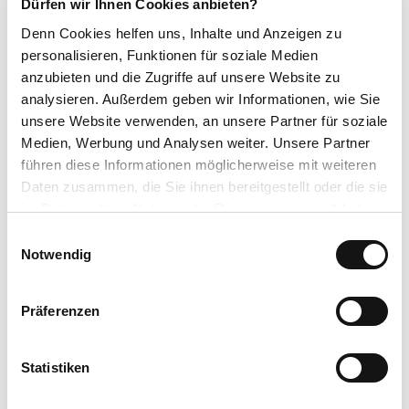
Dürfen wir Ihnen Cookies anbieten?
Rundweg
Denn Cookies helfen uns
, Inhalte und Anzeigen zu
Ausrüstung
personalisieren, Funktionen für soziale Medien
anzubieten und die Zugriffe auf unsere Website zu
Empfohlen werden festes Schuhwerk, wetterangepasste Kleidung,
analysieren. Außerdem geben wir Informationen, wie Sie
Rucksackverpflegung und ausreichend Flüssigkeit (Wasser, Tee).
unsere Website verwenden, an unsere Partner für soziale
Medien, Werbung und Analysen weiter. Unsere Partner
führen diese Informationen möglicherweise mit weiteren
Anreise & Parken
Daten zusammen, die Sie ihnen bereitgestellt oder die sie
Anfahrt
im Rahmen Ihrer Nutzung der Dienste gesammelt haben.
Mit dem Auto über die B251, zwischen Usseln und Neerdar abbiegen
E
in Richtung Diemeltalsperre auf die L3082 nach Eimelrod
Datenschutzerklärung
Notwendig
i
Impressum
n
Parken
w
Präferenzen
i
Kostenlose Parkplätze am Dorfgemeinschaftshaus oder Sportplatz,
Am Mühlenbach 22, 34508 Willingen, Ortsteil Eimelrod
l
l
Statistiken
Öffentliche Verkehrsmittel
i