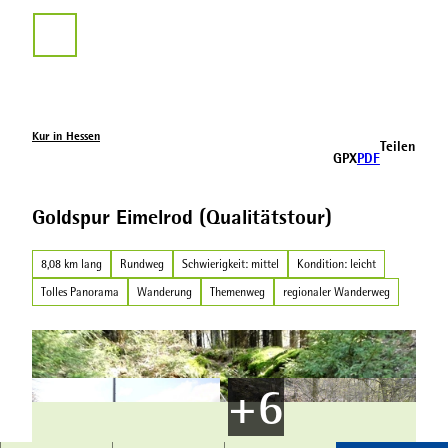
Z
u
Suche
m
I
n
h
a
Kur in Hessen
Teilen
l
GPX
PDF
t
Goldspur Eimelrod (Qualitätstour)
8,08 km lang
Rundweg
Schwierigkeit: mittel
Kondition: leicht
Tolles Panorama
Wanderung
Themenweg
regionaler Wanderweg