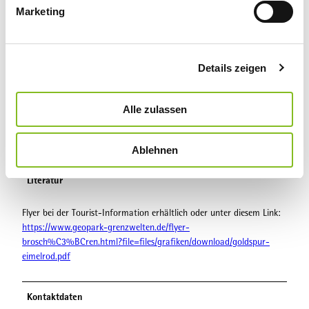
g
Bus/Bahn bis Bahnhof Willingen oder Usseln, weiter mit Bus oder
Marketing
u
Anrufsammeltaxi (AST) nach Eimelrod, Haltestelle Mühlenbach
n
g
Weitere Infos / Links
Details zeigen
s
a
www.willingen.de/wandern
u
Alle zulassen
https://www.geopark-grenzwelten.de/flyer-
s
brosch%C3%BCren.html?file=files/grafiken/download/goldspur-
w
eimelrod.pdf
Ablehnen
a
h
Literatur
l
Flyer bei der Tourist-Information erhältlich oder unter diesem Link:
https://www.geopark-grenzwelten.de/flyer-
brosch%C3%BCren.html?file=files/grafiken/download/goldspur-
eimelrod.pdf
Kontaktdaten