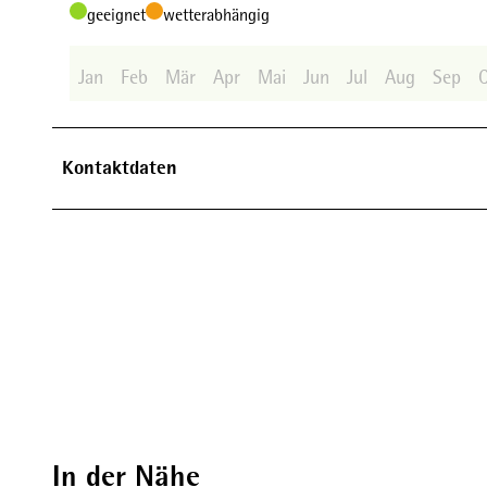
geeignet
wetterabhängig
Jan
Feb
Mär
Apr
Mai
Jun
Jul
Aug
Sep
Kontaktdaten
In der Nähe