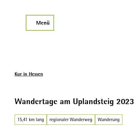
Z
u
m
Menü
Suche
I
n
h
a
l
t
Kur in Hessen
Wandertage am Uplandsteig 2023
15,41 km lang
regionaler Wanderweg
Wanderung