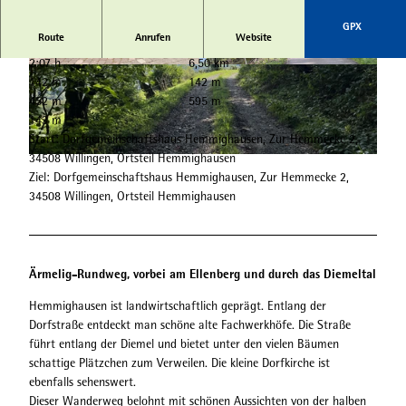
GPX
Route
Anrufen
Website
2:07 h
6,50 km
© Sophia Beyer, Tourist-Information Willingen
© Sophia Beyer, Tourist-Information Willingen
142 m
142 m
|
CC-BY-SA
|
CC-BY-SA
452 m
595 m
143 m
Start: Dorfgemeinschaftshaus Hemmighausen, Zur Hemmecke 2,
34508 Willingen, Ortsteil Hemmighausen
© Sophia Beyer, Tourist-Information Willingen |
CC-BY-SA
Ziel: Dorfgemeinschaftshaus Hemmighausen, Zur Hemmecke 2,
34508 Willingen, Ortsteil Hemmighausen
Ärmelig-Rundweg, vorbei am Ellenberg und durch das Diemeltal
Hemmighausen ist landwirtschaftlich geprägt. Entlang der
Dorfstraße entdeckt man schöne alte Fachwerkhöfe. Die Straße
führt entlang der Diemel und bietet unter den vielen Bäumen
schattige Plätzchen zum Verweilen. Die kleine Dorfkirche ist
ebenfalls sehenswert.
Dieser Wanderweg belohnt mit schönen Aussichten von der halben