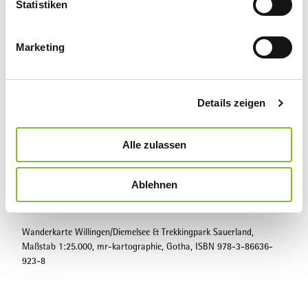
l
Statistiken
www.willingen.de/wandern
i
g
Marketing
u
Kontaktdaten
n
Tourist-Information Willingen
g
Details zeigen
s
Lizenz (Stammdaten)
a
Tourist-Information Willingen
u
Alle zulassen
s
w
Ablehnen
a
Karte
h
l
Wanderkarte Willingen/Diemelsee & Trekkingpark Sauerland,
Maßstab 1:25.000, mr-kartographie, Gotha, ISBN 978-3-86636-
923-8