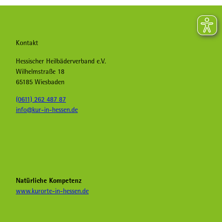
Kontakt
Hessischer Heilbäderverband e.V.
Wilhelmstraße 18
65185 Wiesbaden
(0611) 262 487 87
info@kur-in-hessen.de
F
I
Y
a
n
o
c
s
u
e
t
T
b
a
u
Natürliche Kompetenz
o
g
b
www.kurorte-in-hessen.de
o
r
e
k
a
H
K
m
e