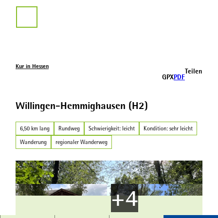
Z
u
Suche
m
I
n
h
a
Kur in Hessen
Teilen
l
GPX
PDF
t
Willingen-Hemmighausen (H2)
6,50 km lang
Rundweg
Schwierigkeit: leicht
Kondition: sehr leicht
Wanderung
regionaler Wanderweg