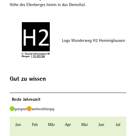
Höhe des Ellenberges hinein in das Diemeltal.
Logo Wanderweg H2 Hemmighausen
© Tourist-Information W
illingen |
CC-BY-SA
Gut zu wissen
Beste Jahreszeit
geeignet
wetterabhängig
Jan
Feb
Mär
Apr
Mai
Jun
Jul