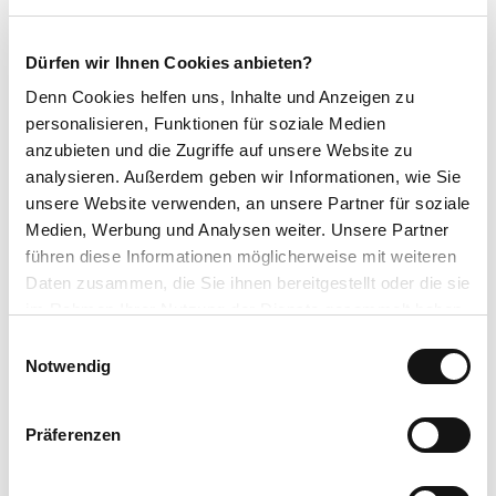
Anreise & Parken
Dürfen wir Ihnen Cookies anbieten?
Anfahrt
Denn Cookies helfen uns
, Inhalte und Anzeigen zu
Mit dem Auto über die B251, zwischen Usseln und Neerdar abbiegen
personalisieren, Funktionen für soziale Medien
in Richtung Diemeltalsperre auf die L3082 nach Eimelrod und weiter
anzubieten und die Zugriffe auf unsere Website zu
nach Hemmighausen.
analysieren. Außerdem geben wir Informationen, wie Sie
unsere Website verwenden, an unsere Partner für soziale
Parken
Medien, Werbung und Analysen weiter. Unsere Partner
Kostenlose Parkplätze am Dorfgemeinschaftshaus Hemmighausen,
führen diese Informationen möglicherweise mit weiteren
Zur Hemmecke 2, 34508 Willingen
Daten zusammen, die Sie ihnen bereitgestellt oder die sie
im Rahmen Ihrer Nutzung der Dienste gesammelt haben.
Öffentliche Verkehrsmittel
E
Bus/Bahn bis Bahnhof Willingen oder Usseln, weiter mit Bus oder
Datenschutzerklärung
Notwendig
i
Anrufsammeltaxi (AST) nach Hemmighausen, Haltestelle
Impressum
n
Hemmighausen
w
Präferenzen
i
Weitere Infos / Links
l