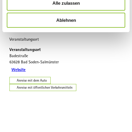
Alle zulassen
s
Sehenswertes
w
Ablehnen
a
h
l
Veranstaltungsort
Veranstaltungsort
Badestraße
63628
Bad Soden-Salmünster
Website
Anreise mit dem Auto
Anreise mit öffentlichen Verkehrsmitteln