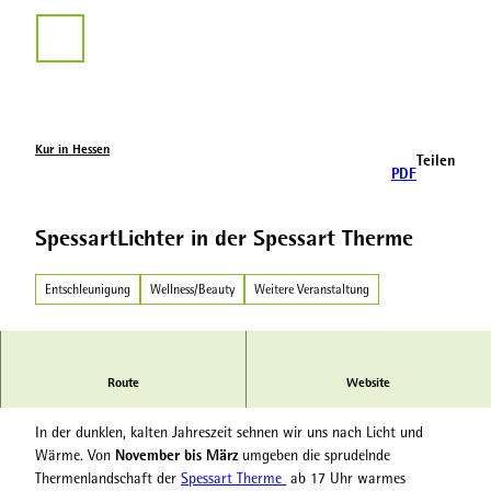
Z
u
Suche
m
I
n
h
a
Kur in Hessen
Teilen
l
PDF
t
SpessartLichter in der Spessart Therme
Entschleunigung
Wellness/Beauty
Weitere Veranstaltung
Route
Website
Winter-Special zum regulären Eintrittspreis
In der dunklen, kalten Jahreszeit sehnen wir uns nach Licht und
November bis März
Wärme. Von
umgeben die sprudelnde
Thermenlandschaft der
Spessart Therme
ab 17 Uhr warmes