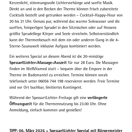
Kerzenlicht, stimmungsvolle Lichtervorhänge und sanfte Musik.
Direkt an und in den Becken der Therme können frisch zubereitete
Cocktails bestellt und getrunken werden – Cocktail-Happy-Hour von
20 bis 21 Uhr. Genuss pur, während das warme Solewasser und die
sanften, feinperligen Sprudel in den Sitznischen oder auf Hessens
größte Sprudelliege Körper und Seele streicheln. Selbstverständlich
kann der Thermenbesuch mit dem ein oder anderen Gang in die 4-
Sterne-Saunawelt inklusive Aufguss kombiniert werden.
Ein weiteres Special an diesem Abend ist die 20-minütige
SpessartLichter-Massage-Auszeit
für nur 28 Euro. Die Massagen
finden im WellVitamed statt – bequem über die Empore in der
Therme im Bademantel zu erreichen. Termine können vorab
telefonisch unter 06056 744 198 reservieren werden. Freie Termine
sind vor Ort buchbar, limitiertes Kontingent.
verlängerte
Während der SpessartLichter-Freitage gilt eine
Öffnungszeit
für die Thermennutzung bis 23.00 Uhr. Ohne
Anmeldung, einfach kommen und genießen!
TIPP: 06. März 2026 – SpessartLichter Special mit Bürgermeister