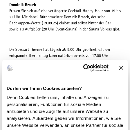
Dominik Brasch
Freuen Sie sich auf eine verlängerte Cocktail-Happy-Hour von 19 bis
21 Uhr. Mit dabei: Bürgermeister Dominik Brasch, der seine
Badekappen-Wette (19.09.25) einlöst und selbst hinter der Bar
sowie als Aufgießer (20 Uhr Event-Sauna) in der Sauna Vollgas gibt.
Die Spessart Therme hat täglich ab 9.00 Uhr geöffnet, d.h. der
entspannte Thermentag kann natürlich bereits vor 17.00 Uhr
beginnen. Unser Tipp: Die Kombination des Thermentags mit einer
Wellnessanwendung
.
Sie möchten abends nicht mehr nach Hause fahren?
Dürfen wir Ihnen Cookies anbieten?
Dann übernachten Sie doch einfach in Bad Soden-Salmünster.
HIER
können Sie bequem online Ihre
Wunschunterkunft buchen
,
abends
Denn Cookies helfen uns
, Inhalte und Anzeigen zu
entspannt zu Fuß von der Therme ins Hotel spazieren und den
personalisieren, Funktionen für soziale Medien
nächsten Tag mit einem leckeren Frühstück beginnen.
anzubieten und die Zugriffe auf unsere Website zu
analysieren. Außerdem geben wir Informationen, wie Sie
unsere Website verwenden, an unsere Partner für soziale