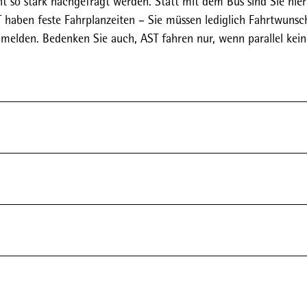
ht so stark nachgefragt werden. Statt mit dem Bus sind Sie hier
aben feste Fahrplanzeiten – Sie müssen lediglich Fahrtwunsch
nmelden. Bedenken Sie auch, AST fahren nur, wenn parallel kein