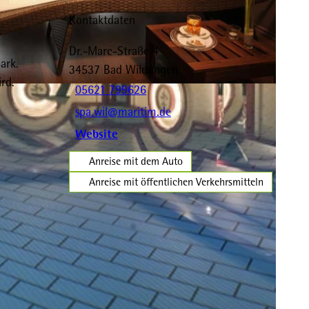
Kontaktdaten
Dr.-Marc-Straße 4
ark.
34537
Bad Wildungen
rd.
05621 799626
spa.wil@maritim.de
Website
Anreise mit dem Auto
Anreise mit öffentlichen Verkehrsmitteln