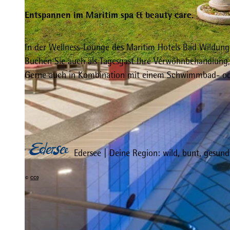
Entspannen im Maritim spa & beauty care.
In der Wellness-Lounge des Maritim Hotels Bad Wildung
Buchen Sie auch als Tagesgast Ihre Verwöhnbehandlung,
© Maritim Bad Wildungen
Gerne auch in Kombination mit einem Schwimmbad- od
Edersee | Deine Region: wild, bunt, gesund
©
CC0