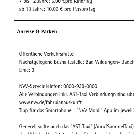
7 bis 12 Jahre: 5,00 €pro Kind/Tag
ab 13 Jahre: 10,00 € pro Person/Tag
Anreise & Parken
Öffentliche Verkehrsmittel
Nächstgelegene Bushaltestelle: Bad Wildungen- Badeh
Linie: 3
NVV-ServcieTelefon: 0800-939-0800
Alle Verbindungen inkl. AST-Taxi Verbindungn sind üb
www.nvv.de/fahrplanauskunft
Tipp für das Smartphone - "NVV Mobil" App im jeweil
Generell sollte auch das "AST-Taxi" (AnrufSammelTaxi)