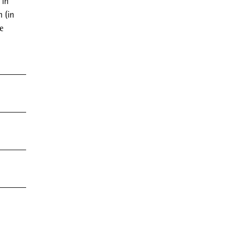
 in
 (in
e