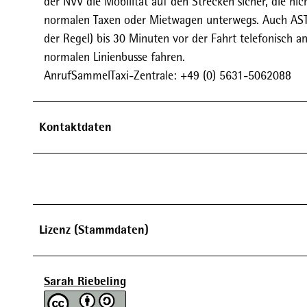
der NVV die Mobilität auf den Strecken sicher, die nic
normalen Taxen oder Mietwagen unterwegs. Auch AST h
der Regel) bis 30 Minuten vor der Fahrt telefonisch a
normalen Linienbusse fahren.
AnrufSammelTaxi-Zentrale: +49 (0) 5631-5062088
Kontaktdaten
Lizenz (Stammdaten)
Sarah Riebeling