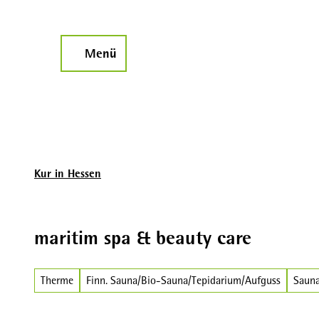
Z
u
m
Menü
Suche
I
n
h
a
l
t
Kur in Hessen
maritim spa & beauty care
Therme
Finn. Sauna/Bio-Sauna/Tepidarium/Aufguss
Sauna