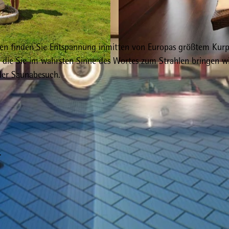
en finden Sie Entspannung inmitten von Europas größtem Kurp
 die Sie im wahrsten Sinne des Wortes zum Strahlen bringen wi
© Maritim Bad Wildungen
er Saunabesuch.
.