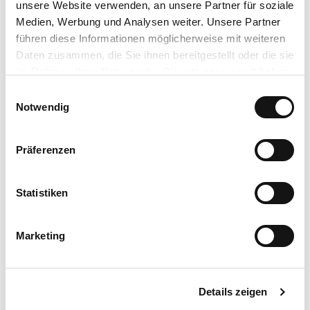
Lizenz (Stammdaten)
unsere Website verwenden, an unsere Partner für soziale
Medien, Werbung und Analysen weiter. Unsere Partner
Bad Nauheim Stadtmarketing und Tourismus GmbH
führen diese Informationen möglicherweise mit weiteren
Daten zusammen, die Sie ihnen bereitgestellt oder die sie
im Rahmen Ihrer Nutzung der Dienste gesammelt haben.
E
Datenschutzerklärung
Notwendig
i
Impressum
n
In der Nähe
w
Auf der Karte anschauen
Präferenzen
i
l
l
Statistiken
Veranstaltung
i
g
Essen & Trinken
Marketing
u
n
Sehenswertes
g
Details zeigen
s
a