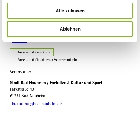
u
Veranstaltungsort
Alle zulassen
s
Trinkkuranlage
w
Ernst-Ludwig-Ring 1
Ablehnen
a
61231
Bad Nauheim
- Nauheim
h
Website
l
Anreise mit dem Auto
Anreise mit öffentlichen Verkehrsmitteln
Veranstalter
Stadt Bad Nauheim / Fachdienst Kultur und Sport
Parkstraße 40
61231
Bad Nauheim
kulturamt@bad-nauheim.de