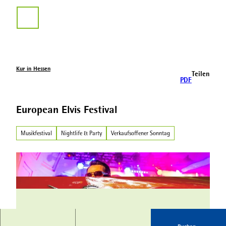
Z
u
Suche
m
I
n
h
a
Kur in Hessen
Teilen
l
PDF
t
European Elvis Festival
Musikfestival
Nightlife & Party
Verkaufsoffener Sonntag