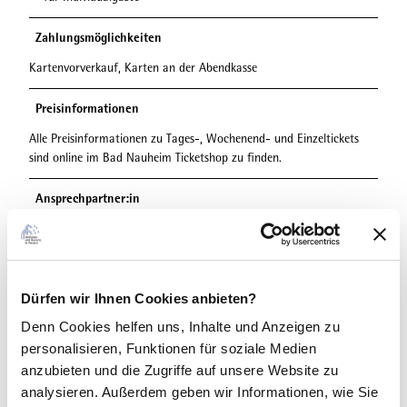
Zahlungsmöglichkeiten
Kartenvorverkauf, Karten an der Abendkasse
Preisinformationen
Alle Preisinformationen zu Tages-, Wochenend- und Einzeltickets
sind online im Bad Nauheim Ticketshop zu finden.
Ansprechpartner:in
Tourist Information Bad Nauheim
Autor:in
Dürfen wir Ihnen Cookies anbieten?
Bad Nauheim Stadtmarketing und Tourismus GmbH
Denn Cookies helfen uns
, Inhalte und Anzeigen zu
Organisation
personalisieren, Funktionen für soziale Medien
Bad Nauheim Stadtmarketing und Tourismus GmbH
anzubieten und die Zugriffe auf unsere Website zu
analysieren. Außerdem geben wir Informationen, wie Sie