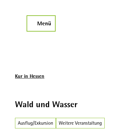
Z
u
m
Menü
Suche
I
n
h
a
l
t
Kur in Hessen
Wald und Wasser
Ausflug/Exkursion
Weitere Veranstaltung