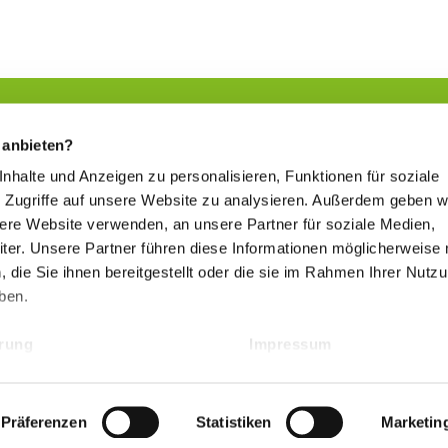
 anbieten?
 Inhalte und Anzeigen zu personalisieren, Funktionen für soziale
Natürliche Kompetenz
 Zugriffe auf unsere Website zu analysieren. Außerdem geben w
www.kurorte-in-hessen.de
sere Website verwenden, an unsere Partner für soziale Medien,
er. Unsere Partner führen diese Informationen möglicherweise 
die Sie ihnen bereitgestellt oder die sie im Rahmen Ihrer Nutz
ben.
Hessischer Heilbäderverband
ärung
Impressum
www.heilbaederverband-in-hessen.de
Präferenzen
Statistiken
Marketin