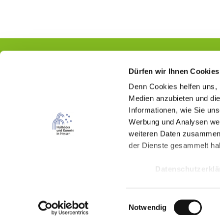
Dürfen wir Ihnen Cookies
Denn Cookies helfen uns
,
Kontakt
Medien anzubieten und die
Informationen, wie Sie un
Hessischer Heilbäderverband e.V.
Werbung und Analysen weit
Wilhelmstraße 18
weiteren Daten zusammen, 
65185 Wiesbaden
der Dienste gesammelt ha
(0611) 262 487 87
Datenschutzerkl
info@kur-in-hessen.de
E
Notwendig
F
I
Y
i